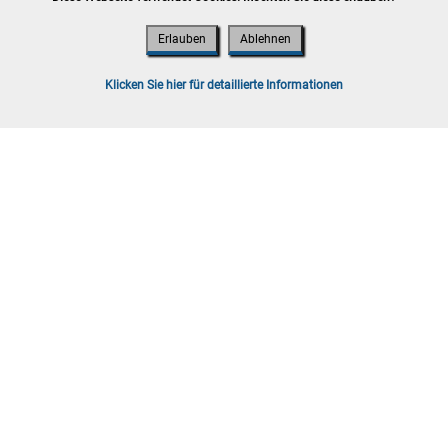
Erlauben
Ablehnen
t 2026
ooskirchen
Klicken Sie hier für detaillierte Informationen
lb von 7 Werktagen, Versand möglich
g sind Bruttopreise inkl. Gebühren und
t 2026
ooskirchen
lb von 7 Werktagen, Versand möglich