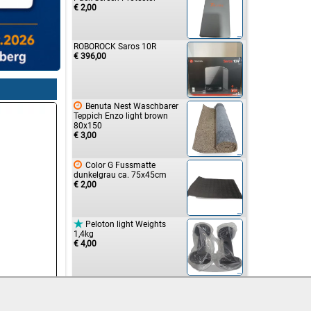
€ 2,00
ROBOROCK Saros 10R
€ 396,00

Benuta Nest Waschbarer
Teppich Enzo light brown
80x150
€ 3,00

Color G Fussmatte
dunkelgrau ca. 75x45cm
€ 2,00

Peloton light Weights
1,4kg
€ 4,00

ZWILLING Pro Wood
180mm Santoku Knife
€ 24,00