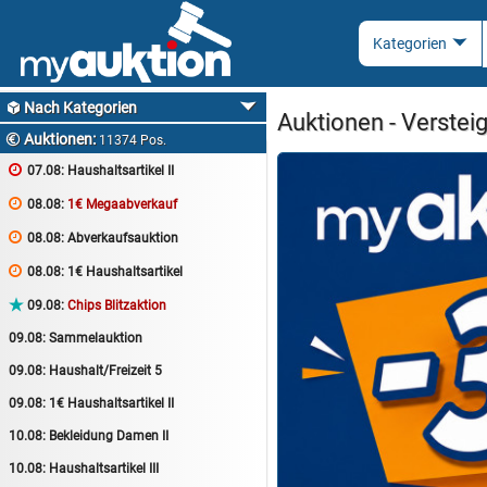
Nach Kategorien

Auktionen - Verstei
Auktionen:

11374 Pos.

07.08:
Haushaltsartikel II

08.08:
1€ Megaabverkauf

08.08:
Abverkaufsauktion

08.08:
1€ Haushaltsartikel

09.08:
Chips Blitzaktion
09.08:
Sammelauktion
09.08:
Haushalt/Freizeit 5
09.08:
1€ Haushaltsartikel II
10.08:
Bekleidung Damen II
10.08:
Haushaltsartikel III