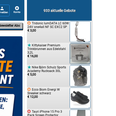


933 aktuelle Gebote

Tridonic lumDATA LC 60W
Newsletter Abo
24V one4all NF SC EXC2 SP
€ 3,00

Kittykaiser Premium
Trinkbrunnen aus Edelstahl
3,2L
€ 16,00

Nike Björn Schulz Sports
Academy Rucksack 30L
€ 5,00

Ecco Biom Energi W
Sneaker schwarz
€ 12,00

Tauri iPhone 15 Pro 3
Pack Screen Protector