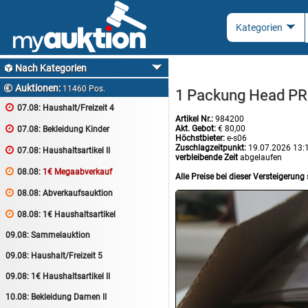
Nach Kategorien

Auktionen:

11460 Pos.
1 Packung Head PR

07.08:
Haushalt/Freizeit 4
Artikel Nr.:
984200
Akt. Gebot:
€ 80,00

07.08:
Bekleidung Kinder
Höchstbieter:
e-s06
Zuschlagzeitpunkt:
19.07.2026 13:

07.08:
Haushaltsartikel II
verbleibende Zeit
abgelaufen

08.08:
1€ Megaabverkauf
Alle Preise bei dieser Versteigerung 

08.08:
Abverkaufsauktion

08.08:
1€ Haushaltsartikel
09.08:
Sammelauktion
09.08:
Haushalt/Freizeit 5
09.08:
1€ Haushaltsartikel II
10.08:
Bekleidung Damen II