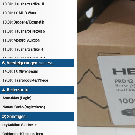
10.08:
Haushaltsartikel III
10.08:
1€ MHD Ware
10.08:
Drogerie/Kosmetik
11.08:
Haushalt/Freizeit 6
11.08:
Motoröl Auktion
11.08:
Haushaltsartikel 4
11.08:
Haushalt/Freizeit 7
Versteigerungen:

208 Pos.
12.08:
Sammelauktion
14.08:
1€ Olivenbaum
12.08:
Arbeitshandschuhe
19.08:
Haarprodukte/Pflege
12.08:
Pralinen Auktion
Bieterkonto

12.08:
Haushalt/Freizeit
Anmelden (Login)
12.08:
Haushaltsartikel 5
Neues Konto (registrieren)
13.08:
1€ Totalabverkauf
Sonstiges

13.08:
Haushalt/Freizeit II
myAuktion Startseite
13.08:
Haushaltsartikel 6
Goldgrube-Kleinanzeigen