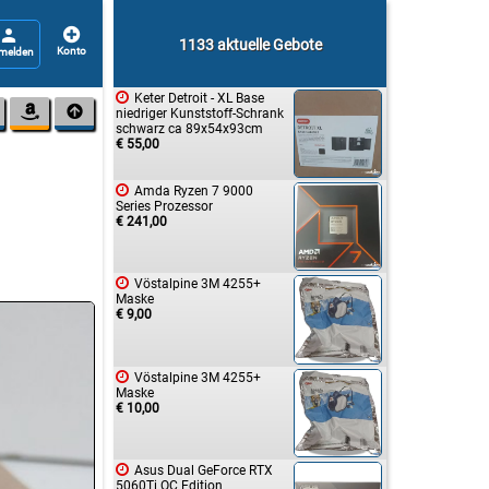


1133 aktuelle Gebote

Keter Detroit - XL Base


niedriger Kunststoff-Schrank
schwarz ca 89x54x93cm
€ 55,00

Amda Ryzen 7 9000
Series Prozessor
€ 241,00

Vöstalpine 3M 4255+
Maske
€ 9,00

Vöstalpine 3M 4255+
Maske
€ 10,00

Asus Dual GeForce RTX
5060Ti OC Edition