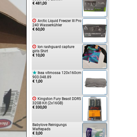
€ 481,00

Arctic Liquid Freezer III Pro
240 Wasserkühler
€ 60,00

Ion rashguard capture
girls Shirt
€ 10,00

Ikea vitmossa 120x160cm
903.048.89
€ 1,00

Kingston Fury Beast DDR5
32GB Kit (2x16GB)
€ 330,00
Babylove Reinigungs
Wattepads
€ 3,00