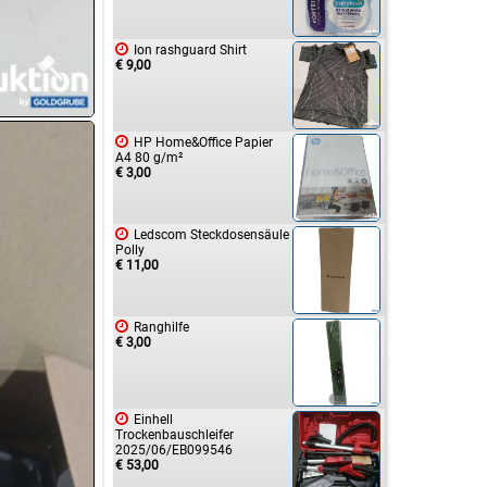

Ion rashguard Shirt
€ 9,00

HP Home&Office Papier
A4 80 g/m²
€ 3,00

Ledscom Steckdosensäule
Polly
€ 11,00

Ranghilfe
€ 3,00

Einhell
Trockenbauschleifer
2025/06/EB099546
€ 53,00