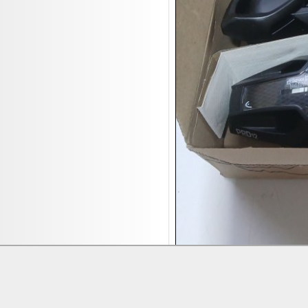
17.08:
Brillen/Sonnenbrillen
18.08:
Victoria Schmuck
18.08:
Juan Carlos Callejas Garzon
Leinwand Bilder
18.08:
Nordgreen Uhren
18.08:
Alavya Home Kinderzubehör
18.08:
Brillen Auktion
18.08:
Oval Vodka
18.08:
Etnia Eyewear Brillen
18.08:
Equest Pferdezubehör
18.08:
Haushalt/Freizeit 4
18.08:
Bilder Auktion
19.08:
Gisela Unterwäsche
19.08:
Reifen Abverkauf
Lieferung:
Abholung, Versand durc
19.08:
Rapid Wien Trikots
Zahlung:
Vorabüberweisung, Barzahl