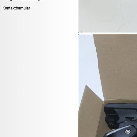
14.08:
Tiernahrung/Zubehör
Kontaktformular
14.08:
1€ Totalabverkauf
14.08:
Haushaltsartikel 7
15.08:
Lebensmittel/Wein
15.08:
Drogerie/Kosmetik
15.08:
Haushaltsartikel 8
16.08:
Haushalt/Freizeit III
16.08:
Atelier Imperial Schmuck
16.08:
Haushaltsartikel
16.08:
Haushaltsartikel II
17.08:
New One Schmuck
17.08:
1€ Totalabverkauf
17.08:
Moon Nagellack
17.08:
Abverkaufsauktion
17.08:
Batterien Auktion