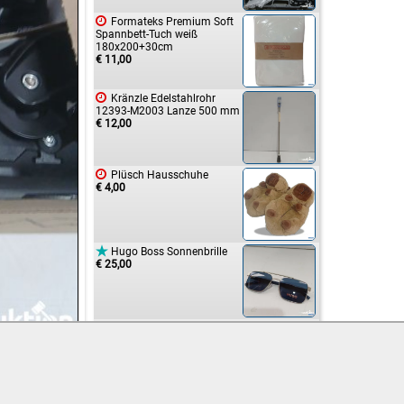

Formateks Premium Soft
Spannbett-Tuch weiß
180x200+30cm
€ 11,00

Kränzle Edelstahlrohr
12393-M2003 Lanze 500 mm
€ 12,00

Plüsch Hausschuhe
€ 4,00

Hugo Boss Sonnenbrille
€ 25,00

Ledscom Steckdosensäule
Polly
€ 11,00