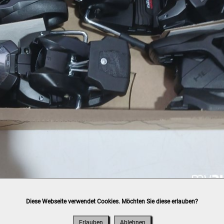
Diese Webseite verwendet Cookies. Möchten Sie diese erlauben?
h
post.at
(⛟ Versandkostenübersicht)

ung, Bankomat, Kreditkarte (vor Ort)
Erlauben
Ablehnen