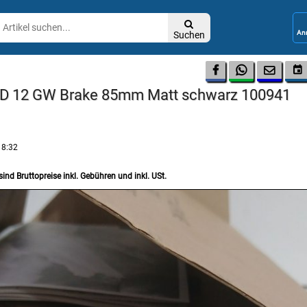

Suchen




D 12 GW Brake 85mm Matt schwarz 100941
18:32
sind Bruttopreise inkl. Gebühren und inkl. USt.