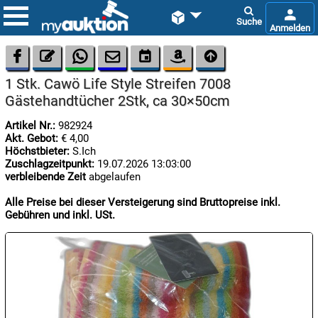









1 Stk. Cawö Life Style Streifen 7008
Gästehandtücher 2Stk, ca 30×50cm
Artikel Nr.:
982924
Akt. Gebot:
€ 4,00
Höchstbieter:
S.Ich
Zuschlagzeitpunkt:
19.07.2026 13:03:00

verbleibende Zeit
abgelaufen
07.08:
Alle Preise bei dieser Versteigerung sind Bruttopreise inkl.
Gebühren und inkl. USt.

08.08:
1€
Megaabverkauf

08.08: