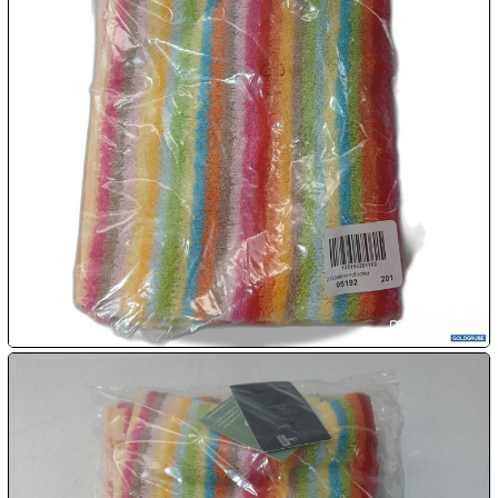

08.08:

09.08:
Chips
Blitzaktion
09.08:
09.08:
09.08:
10.08: