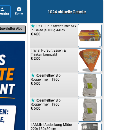


1024 aktuelle Gebote

Fit + Fun Katzenfutter Mix
Newsletter Abo
in Gelee je 100g 44Stk
€ 4,00
Trivial Pursuit Essen &
Trinken kompakt
€ 2,00

Rosenfellner Bio
Roggenmehl T960
€ 5,00

Rosenfellner Bio
Roggenmehl T960
€ 5,00
LAMUNI Abdeckung Möbel
220x180x80 cm