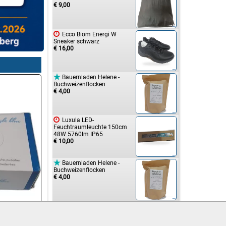
€ 9,00

Ecco Biom Energi W
Sneaker schwarz
€ 16,00

Bauernladen Helene -
Buchweizenflocken
€ 4,00

Luxula LED-
Feuchtraumleuchte 150cm
48W 5760lm IP65
€ 10,00

Bauernladen Helene -
Buchweizenflocken
€ 4,00

Hartlieb Ölmühle
Steirische Käferbohnen 500g
€ 3,00