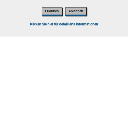
Erlauben
Ablehnen
t 2026
ooskirchen
Klicken Sie hier für detaillierte Informationen
lb von 7 Werktagen, Versand möglich
g sind Bruttopreise inkl. Gebühren und
t 2026
ooskirchen
lb von 7 Werktagen, Versand möglich