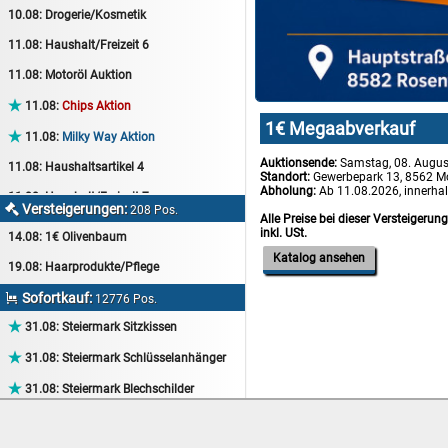
10.08:
Drogerie/Kosmetik
11.08:
Haushalt/Freizeit 6
11.08:
Motoröl Auktion

11.08:
Chips Aktion
1€ Megaabverkauf

11.08:
Milky Way Aktion
Auktionsende:
Samstag, 08. Augus
11.08:
Haushaltsartikel 4
Standort:
Gewerbepark 13, 8562 M
Abholung:
Ab 11.08.2026, innerha
11.08:
Haushalt/Freizeit 7
Versteigerungen:

208 Pos.
Alle Preise bei dieser Versteigerun
12.08:
Sammelauktion
inkl. USt.
14.08:
1€ Olivenbaum
12.08:
Arbeitshandschuhe
Katalog ansehen
19.08:
Haarprodukte/Pflege
12.08:
Pralinen Auktion
Sofortkauf:

12776 Pos.
12.08:
Haushalt/Freizeit

31.08:
Steiermark Sitzkissen
12.08:
Haushaltsartikel 5

31.08:
Steiermark Schlüsselanhänger
13.08:
1€ Totalabverkauf

31.08:
Steiermark Blechschilder
13.08:
Haushalt/Freizeit II

31.08:
Steiermark Tassen
13.08:
Haushaltsartikel 6