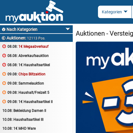
Nach Kategorien

Auktionen - Verstei
Auktionen:

12113 Pos.

08.08:
1€ Megaabverkauf

08.08:
Abverkaufsauktion

08.08:
1€ Haushaltsartikel

09.08:
Chips Blitzaktion

09.08:
Sammelauktion

09.08:
Haushalt/Freizeit 5

09.08:
1€ Haushaltsartikel II
10.08:
Bekleidung Damen II
10.08:
Haushaltsartikel III
10.08:
1€ MHD Ware