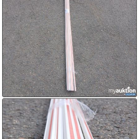

09.08:

10.08:

10.08:

10.08:
