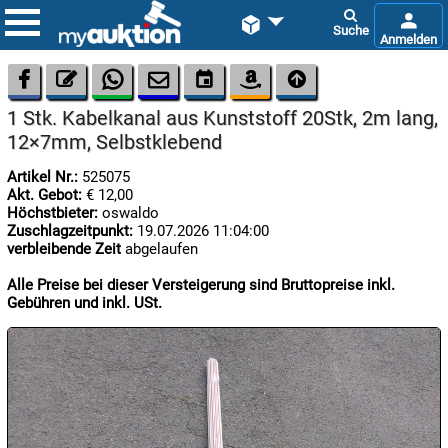









1 Stk. Kabelkanal aus Kunststoff 20Stk, 2m lang,
12×7mm, Selbstklebend
Artikel Nr.:
525075
Akt. Gebot:
€ 12,00
Höchstbieter:
oswaldo
Zuschlagzeitpunkt:
19.07.2026 11:04:00

verbleibende Zeit
abgelaufen
09.08:
Chips
Alle Preise bei dieser Versteigerung sind Bruttopreise inkl.
Blitzaktion
Gebühren und inkl. USt.

09.08:

09.08: