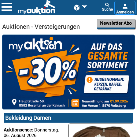


Newsletter Abo
Auktionen - Versteigerungen

06.08:

06.08:
Bekleidung Damen

Auktionsende:
Donnerstag,
06.08:
06. August 2026