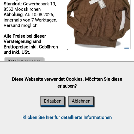
Standort:
Gewerbepark 13,
8562 Mooskirchen
Abholung:
Ab 10.08.2026,

innerhalb von 7 Werktagen,
07.08:
Versand möglich
Alle Preise bei dieser
Versteigerung sind

Bruttopreise inkl. Gebühren
07.08:
und inkl. USt.
Katalog ansehen

07.08:
Diese Webseite verwendet Cookies. Möchten Sie diese
Haushalt/Freizeit III
erlauben?
Auktionsende:
Donnerstag,
08.08:
06. August 2026
Erlauben
Ablehnen
1€
Standort:
Gewerbepark 13,
Megaabverkauf
8562 Mooskirchen
Abholung:
Ab 10.08.2026,
08.08:
Klicken Sie hier für detaillierte Informationen
innerhalb von 7 Werktagen,
Versand möglich
08.08: