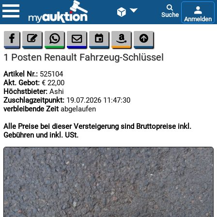









1 Posten Renault Fahrzeug-Schlüssel
Artikel Nr.:
525104
Akt. Gebot:
€ 22,00
Höchstbieter:
Ashi
Zuschlagzeitpunkt:
19.07.2026 11:47:30
verbleibende Zeit
abgelaufen

08.08:
Alle Preise bei dieser Versteigerung sind Bruttopreise inkl.
1€
Gebühren und inkl. USt.
Megaabverkauf

08.08:

08.08: