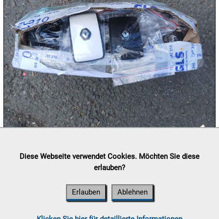

09.08:
Chips
Blitzaktion

09.08:

09.08:

09.08:
Lieferung:
Abholung, Versand durch
post.at

Diese Webseite verwendet Cookies. Möchten Sie diese
(⛟ Versandkostenübersicht)
erlauben?
Zahlung:
Vorabüberweisung, Barzahlung, Bankomat, Kreditkarte
(vor Ort)
10.08:
Erlauben
Ablehnen