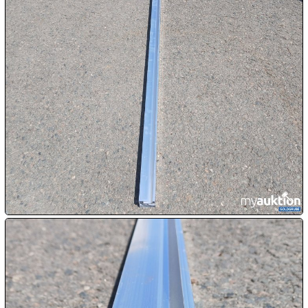

09.08:
Chips
Blitzaktion

09.08:

09.08:

09.08:
10.08: