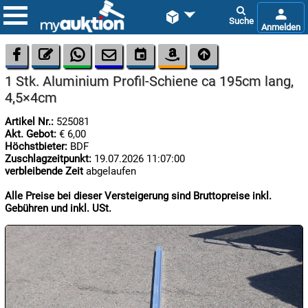









1 Stk. Aluminium Profil-Schiene ca 195cm lang,
4,5×4cm
Artikel Nr.:
525081
Akt. Gebot:
€ 6,00
Höchstbieter:
BDF
Zuschlagzeitpunkt:
19.07.2026 11:07:00

verbleibende Zeit
abgelaufen
08.08:
1€
Alle Preise bei dieser Versteigerung sind Bruttopreise inkl.
Megaabverkauf
Gebühren und inkl. USt.

08.08:

08.08: