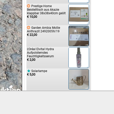

Prestige Home
Beistelltisch aus Akazie
klappbar 38x38x40cm geölt
€ 10,00

Garden Ambia Mollie
Anthrazit 24920059/19
€ 22,00
L'Oréal Elvital Hydra
Aufpolsterndes
Feuchtigkeitsserum
€ 2,00

Solarlampe
€ 5,00

Gabby's Dollhouse filled
Pencil Case
€ 2,00