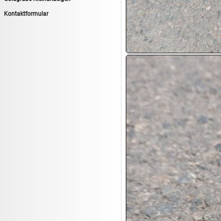
13.08:
Haushaltsartikel 6
Kontaktformular
14.08:
Tiernahrung/Zubehör
14.08:
1€ Totalabverkauf
14.08:
Haushaltsartikel 7
15.08:
Lebensmittel/Wein
15.08:
Drogerie/Kosmetik
15.08:
Haushaltsartikel 8
16.08:
Haushalt/Freizeit III
16.08:
Atelier Imperial Schmuck
16.08:
Haushaltsartikel
16.08:
Haushaltsartikel II
17.08:
New One Schmuck
17.08:
1€ Totalabverkauf
17.08:
Moon Nagellack
17.08:
Abverkaufsauktion