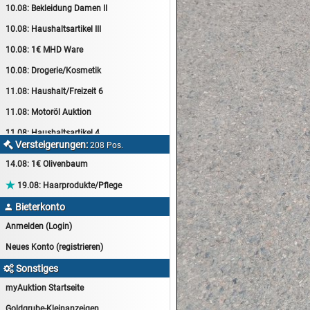
10.08:
Bekleidung Damen II
10.08:
Haushaltsartikel III
10.08:
1€ MHD Ware
10.08:
Drogerie/Kosmetik
11.08:
Haushalt/Freizeit 6
11.08:
Motoröl Auktion
11.08:
Haushaltsartikel 4
Versteigerungen:

208 Pos.
11.08:
Haushalt/Freizeit 7
14.08:
1€ Olivenbaum
12.08:
Sammelauktion

19.08:
Haarprodukte/Pflege
12.08:
Arbeitshandschuhe
Bieterkonto

12.08:
Pralinen Auktion
Anmelden (Login)
12.08:
Haushalt/Freizeit
Neues Konto (registrieren)
12.08:
Haushaltsartikel 5
Sonstiges

13.08:
1€ Totalabverkauf
myAuktion Startseite
13.08:
Haushalt/Freizeit II
Goldgrube-Kleinanzeigen