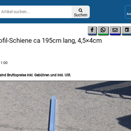

Suchen




ofil-Schiene ca 195cm lang, 4,5×4cm
11:00
sind Bruttopreise inkl. Gebühren und inkl. USt.