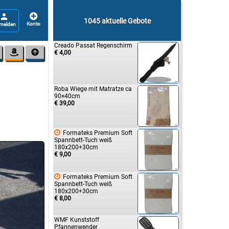


1045 aktuelle Gebote
Creado Passat Regenschirm


€ 4,00
Roba Wiege mit Matratze ca
90×40cm
€ 39,00

Formateks Premium Soft
Spannbett-Tuch weiß
180x200+30cm
€ 9,00

Formateks Premium Soft
Spannbett-Tuch weiß
180x200+30cm
€ 8,00
WMF Kunststoff
Pfannenwender