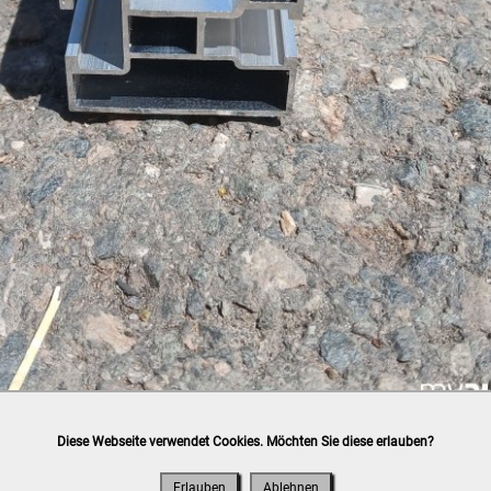
Diese Webseite verwendet Cookies. Möchten Sie diese erlauben?
h
post.at
(⛟ Versandkostenübersicht)

ung, Bankomat, Kreditkarte (vor Ort)
Erlauben
Ablehnen