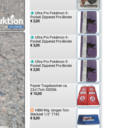

Ultra Pro Pokémon 9-
Pocket Zippered Pro-Binder
€ 2,00

Ultra Pro Pokémon 9-
Pocket Zippered Pro-Binder
€ 3,00

Ultra Pro Pokémon 9-
Pocket Zippered Pro-Binder
€ 2,00
Papier Tragetaschen ca.
22x17cm 500Stk
€ 10,00

HBM 9tlg. langes Torx
Steckset 1/2" 7742
€ 8,00