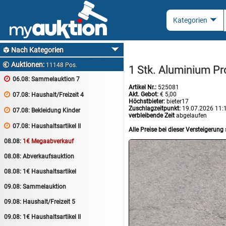
Nach Kategorien

Auktionen:

11148 Pos.
1 Stk. Aluminium Pr

06.08:
Sammelauktion 7
Artikel Nr.:
525081
Akt. Gebot:
€ 5,00

07.08:
Haushalt/Freizeit 4
Höchstbieter:
bieter17
Zuschlagzeitpunkt:
19.07.2026 11:

07.08:
Bekleidung Kinder
verbleibende Zeit
abgelaufen

07.08:
Haushaltsartikel II
Alle Preise bei dieser Versteigerung 
08.08:
1€ Megaabverkauf
08.08:
Abverkaufsauktion
08.08:
1€ Haushaltsartikel
09.08:
Sammelauktion
09.08:
Haushalt/Freizeit 5
09.08:
1€ Haushaltsartikel II