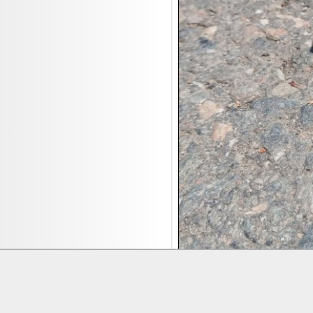
17.08:
Batterien Auktion
17.08:
Brillen/Sonnenbrillen
18.08:
Victoria Schmuck
18.08:
Juan Carlos Callejas Garzon
Leinwand Bilder
18.08:
Nordgreen Uhren
18.08:
Alavya Home Kinderzubehör
18.08:
Brillen Auktion
18.08:
Oval Vodka
18.08:
Etnia Eyewear Brillen
18.08:
Equest Pferdezubehör
18.08:
Haushalt/Freizeit 4
18.08:
Bilder Auktion

19.08:
Gisela Unterwäsche
Lieferung:
Abholung, Versand durc

19.08:
Reifen Abverkauf
Zahlung:
Vorabüberweisung, Barzahl