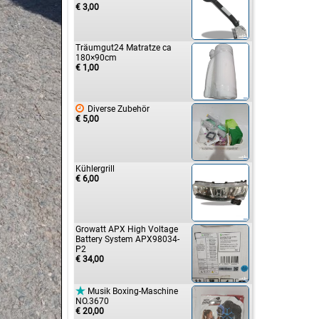
€ 3,00
Träumgut24 Matratze ca
180×90cm
€ 1,00

Diverse Zubehör
€ 5,00
Kühlergrill
€ 6,00
Growatt APX High Voltage
Battery System APX98034-
P2
€ 34,00

Musik Boxing-Maschine
NO.3670
€ 20,00