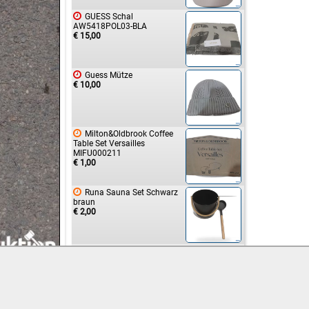

GUESS Schal
AW5418POL03-BLA
€ 15,00

Guess Mütze
€ 10,00

Milton&Oldbrook Coffee
Table Set Versailles
MIFU000211
€ 1,00

Runa Sauna Set Schwarz
braun
€ 2,00

Calvin Klein Shirts
€ 16,00