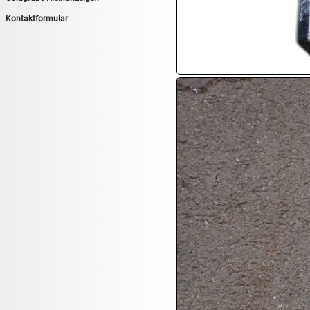
14.08:
Tiernahrung/Zubehör
Kontaktformular
14.08:
1€ Totalabverkauf
14.08:
Haushaltsartikel 7
15.08:
Lebensmittel/Wein
15.08:
Drogerie/Kosmetik
15.08:
Haushaltsartikel 8
16.08:
Haushalt/Freizeit III
16.08:
Atelier Imperial Schmuck
16.08:
Haushaltsartikel
16.08:
Haushaltsartikel II
17.08:
New One Schmuck
17.08:
1€ Totalabverkauf
17.08:
Moon Nagellack
17.08:
Abverkaufsauktion
17.08:
Batterien Auktion