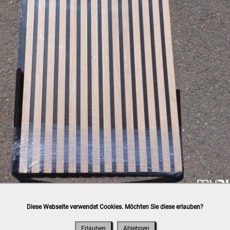
Diese Webseite verwendet Cookies. Möchten Sie diese erlauben?
h
post.at
(⛟ Versandkostenübersicht)

ung, Bankomat, Kreditkarte (vor Ort)
Erlauben
Ablehnen