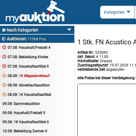
Nach Kategorien

Auktionen:

11568 Pos.
1 Stk. FN Acustico

07.08:
Haushalt/Freizeit 4
Artikel Nr.:
525083
Akt. Gebot:
€ 11,00

07.08:
Bekleidung Kinder
Höchstbieter:
Drawzz
Zuschlagzeitpunkt:
19.07.2026 11:

07.08:
Haushaltsartikel II
verbleibende Zeit
abgelaufen

08.08:
1€ Megaabverkauf
Alle Preise bei dieser Versteigerung 

08.08:
Abverkaufsauktion

08.08:
1€ Haushaltsartikel
09.08:
Sammelauktion
09.08:
Haushalt/Freizeit 5
09.08:
1€ Haushaltsartikel II
10.08:
Bekleidung Damen II