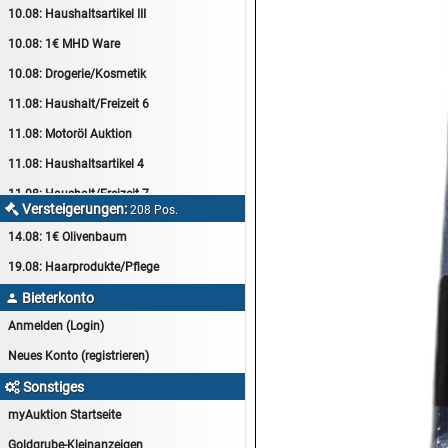
10.08:
Haushaltsartikel III
10.08:
1€ MHD Ware
10.08:
Drogerie/Kosmetik
11.08:
Haushalt/Freizeit 6
11.08:
Motoröl Auktion
11.08:
Haushaltsartikel 4
11.08:
Haushalt/Freizeit 7
Versteigerungen:

208 Pos.
12.08:
Sammelauktion
14.08:
1€ Olivenbaum
12.08:
Arbeitshandschuhe
19.08:
Haarprodukte/Pflege
12.08:
Pralinen Auktion
Bieterkonto

12.08:
Haushalt/Freizeit
Anmelden (Login)
12.08:
Haushaltsartikel 5
Neues Konto (registrieren)
13.08:
1€ Totalabverkauf
Sonstiges

13.08:
Haushalt/Freizeit II
myAuktion Startseite
13.08:
Haushaltsartikel 6
Goldgrube-Kleinanzeigen