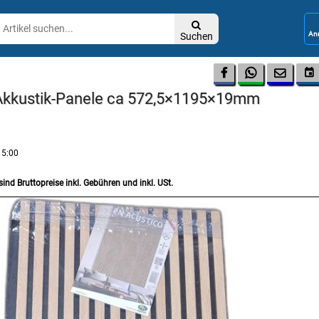

Suchen




 Akkustik-Panele ca 572,5×1195×19mm
15:00
sind Bruttopreise inkl. Gebühren und inkl. USt.