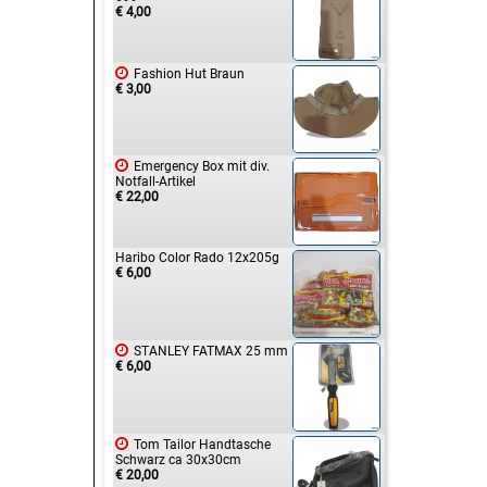
€ 4,00

Fashion Hut Braun
€ 3,00

Emergency Box mit div.
Notfall-Artikel
€ 22,00
Haribo Color Rado 12x205g
€ 6,00

STANLEY FATMAX 25 mm
€ 6,00

Tom Tailor Handtasche
Schwarz ca 30x30cm
€ 20,00