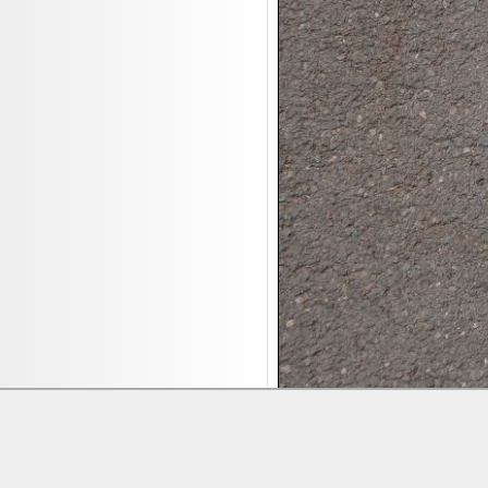
17.08:
Brillen/Sonnenbrillen
18.08:
Victoria Schmuck
18.08:
Juan Carlos Callejas Garzon
Leinwand Bilder
18.08:
Nordgreen Uhren
18.08:
Alavya Home Kinderzubehör
18.08:
Brillen Auktion
18.08:
Oval Vodka
18.08:
Etnia Eyewear Brillen
18.08:
Equest Pferdezubehör
18.08:
Haushalt/Freizeit 4
18.08:
Bilder Auktion
19.08:
Gisela Unterwäsche
19.08:
Reifen Abverkauf
Lieferung:
Abholung, Versand durc
19.08:
Rapid Wien Trikots
Zahlung:
Vorabüberweisung, Barzahl