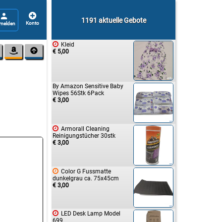


1191 aktuelle Gebote

Kleid


€ 5,00
By Amazon Sensitive Baby
Wipes 56Stk 6Pack
€ 3,00

Armorall Cleaning
Reinigungstücher 30stk
€ 3,00

Color G Fussmatte
dunkelgrau ca. 75x45cm
€ 3,00

LED Desk Lamp Model
699