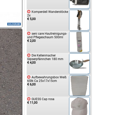

Komperdell Wanderstöcke
2x
€ 5,00

seni care Hautreinigungs-
und Pflegeschaum 500ml
€ 2,00

Die Kellenmacher
Gipserpfännchen 180 mm
€ 4,00

Aufbewahrungsbox Weiß
6Stk Ca 25x17x15cm
€ 6,00

GUESS Cap rosa
€ 11,00