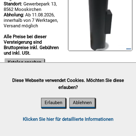
Standort:
Gewerbepark 13,
8562 Mooskirchen

Abholung:
Ab 11.08.2026,
09.08:
innerhalb von 7 Werktagen,
Chips
Versand möglich
Blitzaktion
Alle Preise bei dieser

Versteigerung sind
09.08:
Bruttopreise inkl. Gebühren
und inkl. USt.

Katalog ansehen
09.08:
Diese Webseite verwendet Cookies. Möchten Sie diese
Abverkaufsauktion

erlauben?
09.08:
Auktionsende:
Samstag, 08.
August 2026
Erlauben
Ablehnen
Standort:
Gewerbepark 13,
8562 Mooskirchen
Abholung:
Ab 11.08.2026,
10.08:
Klicken Sie hier für detaillierte Informationen
innerhalb von 7 Werktagen,
Versand möglich