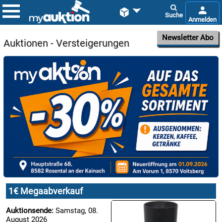


Newsletter Abo
Auktionen - Versteigerungen

08.08:
1€
Megaabverkauf

08.08:
1€ Megaabverkauf

08.08:
Auktionsende:
Samstag, 08.
August 2026