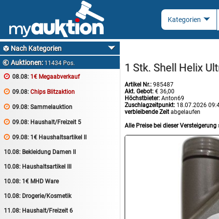
Nach Kategorien

Auktionen:

11434 Pos.
1 Stk. Shell Helix U

08.08:
1€ Megaabverkauf
Artikel Nr.:
985487
Akt. Gebot:
€ 36,00

09.08:
Chips Blitzaktion
Höchstbieter:
Anton69
Zuschlagzeitpunkt:
18.07.2026 09:

09.08:
Sammelauktion
verbleibende Zeit
abgelaufen

09.08:
Haushalt/Freizeit 5
Alle Preise bei dieser Versteigerung 

09.08:
1€ Haushaltsartikel II
10.08:
Bekleidung Damen II
10.08:
Haushaltsartikel III
10.08:
1€ MHD Ware
10.08:
Drogerie/Kosmetik
11.08:
Haushalt/Freizeit 6