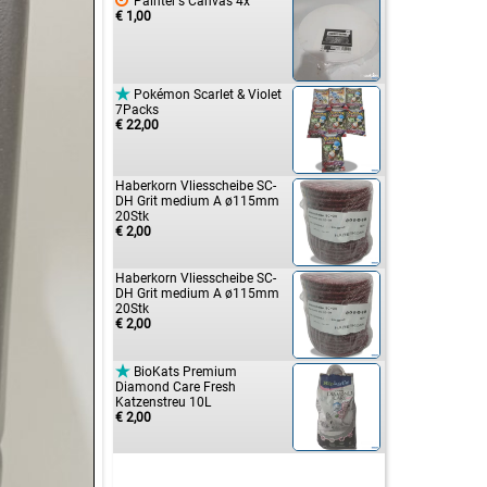

Painter's Canvas 4x
€ 1,00

Pokémon Scarlet & Violet
7Packs
€ 22,00
Haberkorn Vliesscheibe SC-
DH Grit medium A ø115mm
20Stk
€ 2,00
Haberkorn Vliesscheibe SC-
DH Grit medium A ø115mm
20Stk
€ 2,00

BioKats Premium
Diamond Care Fresh
Katzenstreu 10L
€ 2,00