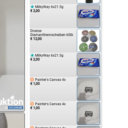

MilkyWay 6x21.5g
€ 2,00
Diverse
Diamanttrennscheiben 6Stk
€ 12,00

MilkyWay 6x21.5g
€ 2,00

Painter's Canvas 4x
€ 1,00

Painter's Canvas 4x
€ 1,00