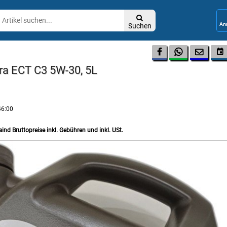

Suchen




ltra ECT C3 5W-30, 5L
46:00
sind Bruttopreise inkl. Gebühren und inkl. USt.