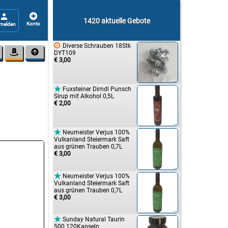


1420 aktuelle Gebote

Diverse Schrauben 18Stk


DYT109
€ 3,00

Fuxsteiner Dirndl Punsch
Sirup mit Alkohol 0,5L
€ 2,00

Neumeister Verjus 100%
Vulkanland Steiermark Saft
aus grünen Trauben 0,7L
€ 3,00

Neumeister Verjus 100%
Vulkanland Steiermark Saft
aus grünen Trauben 0,7L
€ 3,00

Sunday Natural Taurin
500 120Kapseln