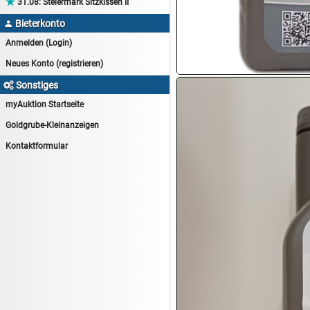

31.08:
Steiermark Sitzkissen II
14.08:
Haushaltsartikel 7
Bieterkonto

15.08:
Lebensmittel/Wein
Anmelden (Login)
15.08:
Drogerie/Kosmetik
Neues Konto (registrieren)
15.08:
Haushaltsartikel 8
Sonstiges

16.08:
Haushalt/Freizeit III
myAuktion Startseite
16.08:
Atelier Imperial Schmuck
Goldgrube-Kleinanzeigen
16.08:
Haushaltsartikel
Kontaktformular
16.08:
Haushaltsartikel II
17.08:
New One Schmuck
17.08:
1€ Totalabverkauf
17.08:
Moon Nagellack
17.08:
Abverkaufsauktion
17.08:
Batterien Auktion
17.08:
Brillen/Sonnenbrillen
18.08:
Victoria Schmuck