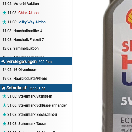
11.08:
Motoröl Auktion

11.08:
Chips Aktion

11.08:
Milky Way Aktion
11.08:
Haushaltsartikel 4
11.08:
Haushalt/Freizeit 7
12.08:
Sammelauktion
12.08:
Arbeitshandschuhe
Versteigerungen:

208 Pos.
12.08:
Pralinen Auktion
14.08:
1€ Olivenbaum
12.08:
Haushalt/Freizeit
19.08:
Haarprodukte/Pflege
12.08:
Haushaltsartikel 5
Sofortkauf:

12776 Pos.
13.08:
1€ Totalabverkauf

31.08:
Steiermark Sitzkissen
13.08:
Haushalt/Freizeit II

31.08:
Steiermark Schlüsselanhänger
13.08:
Haushaltsartikel 6

31.08:
Steiermark Blechschilder
14.08:
Tiernahrung/Zubehör

31.08:
Steiermark Tassen
14.08:
1€ Totalabverkauf