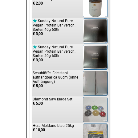
€ 2,00

Sunday Natural Pure
Vegan Protein Bar versch.
Sorten 40g 6Stk
€ 3,00

Sunday Natural Pure
Vegan Protein Bar versch.
Sorten 40g 6Stk
€ 3,00
Schuhlöffel Edelstahl
aufhängbar ca 80cm (ohne
Aufhängung)
€ 5,00
Diamond Saw Blade Set
€ 5,00
Hera Moldano blau 25kg
€ 10,00