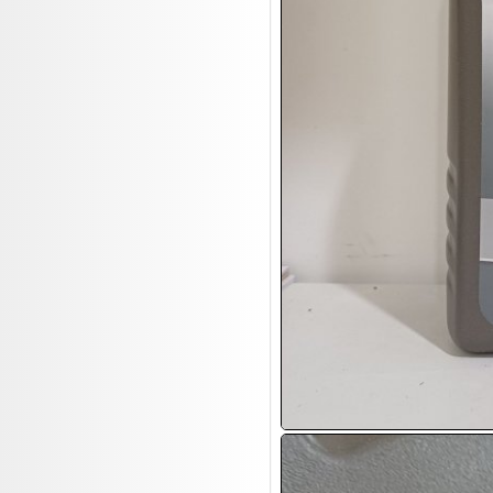
18.08:
Juan Carlos Callejas Garzon
Leinwand Bilder
18.08:
Nordgreen Uhren
18.08:
Alavya Home Kinderzubehör
18.08:
Brillen Auktion
18.08:
Oval Vodka
18.08:
Etnia Eyewear Brillen
18.08:
Equest Pferdezubehör
18.08:
Haushalt/Freizeit 4
18.08:
Bilder Auktion
19.08:
Gisela Unterwäsche
19.08:
Reifen Abverkauf
19.08:
Rapid Wien Trikots
19.08:
Makita Auktion
19.08:
Abverkaufsauktion