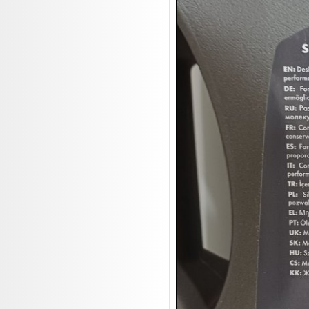
19.08:
Haushaltsartikel III

20.08:
Pfannen Auktion
20.08:
1€ Totalabverkauf
20.08:
Haushaltsartikel 4
20.08:
1€ Totalabverkauf II

21.08:
Haushaltsartikel 5

21.08:
Küchenrolle Aktion

21.08:
Abverkaufsauktion

21.08:
Abverkaufsauktion II

22.08:
Tiernahrung/Zubehör

22.08:
Haushaltsartikel 6

22.08:
Lebensmittel/Wein