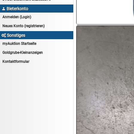
15.08:
Lebensmittel/Wein
Bieterkonto

15.08:
Drogerie/Kosmetik
Anmelden (Login)
15.08:
Haushaltsartikel 8
Neues Konto (registrieren)
16.08:
Haushalt/Freizeit III
Sonstiges

16.08:
Atelier Imperial Schmuck
myAuktion Startseite
16.08:
Haushaltsartikel
Goldgrube-Kleinanzeigen
16.08:
Haushaltsartikel II
Kontaktformular
17.08:
New One Schmuck
17.08:
1€ Totalabverkauf
17.08:
Moon Nagellack
17.08:
Abverkaufsauktion
17.08:
Batterien Auktion
17.08:
Brillen/Sonnenbrillen
18.08:
Victoria Schmuck
18.08:
Juan Carlos Callejas Garzon