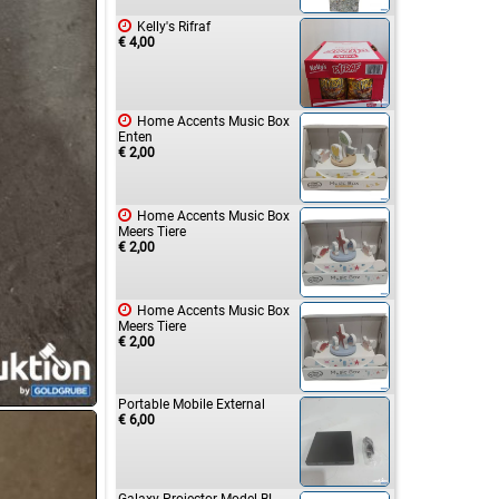

Kelly's Rifraf
€ 4,00

Home Accents Music Box
Enten
€ 2,00

Home Accents Music Box
Meers Tiere
€ 2,00

Home Accents Music Box
Meers Tiere
€ 2,00
Portable Mobile External
€ 6,00