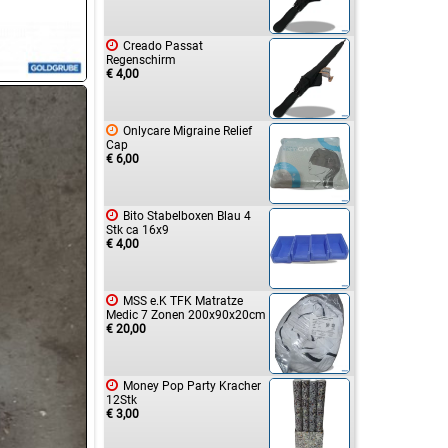

Creado Passat
Regenschirm
€ 4,00

Onlycare Migraine Relief
Cap
€ 6,00

Bito Stabelboxen Blau 4
Stk ca 16x9
€ 4,00

MSS e.K TFK Matratze
Medic 7 Zonen 200x90x20cm
€ 20,00

Money Pop Party Kracher
12Stk
€ 3,00