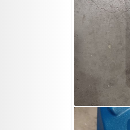
Leinwand Bilder
18.08:
Nordgreen Uhren
18.08:
Alavya Home Kinderzubehör
18.08:
Brillen Auktion
18.08:
Oval Vodka
18.08:
Etnia Eyewear Brillen
18.08:
Equest Pferdezubehör
18.08:
Haushalt/Freizeit 4
18.08:
Bilder Auktion
19.08:
Gisela Unterwäsche
19.08:
Reifen Abverkauf
19.08:
Rapid Wien Trikots
19.08:
Makita Auktion
19.08:
Abverkaufsauktion
19.08:
Haushaltsartikel III