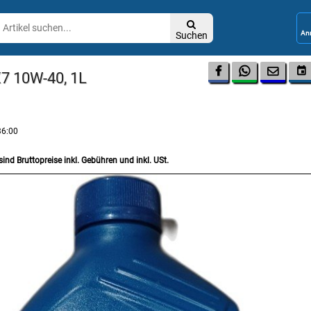

Suchen




X7 10W-40, 1L
36:00
sind Bruttopreise inkl. Gebühren und inkl. USt.