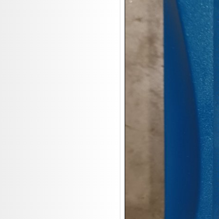
20.08:
Pfannen Auktion
20.08:
1€ Totalabverkauf
20.08:
Haushaltsartikel 4
20.08:
1€ Totalabverkauf II
21.08:
Haushaltsartikel 5
21.08:
Küchenrolle Aktion
21.08:
Abverkaufsauktion
21.08:
Abverkaufsauktion II

22.08:
Tiernahrung/Zubehör

22.08:
Haushaltsartikel 6

22.08:
Lebensmittel/Wein

23.08:
Haushalt/Freizeit

23.08:
Beauty Geräte

23.08:
Schuh Auktion

23.08:
Haushaltsartikel 7