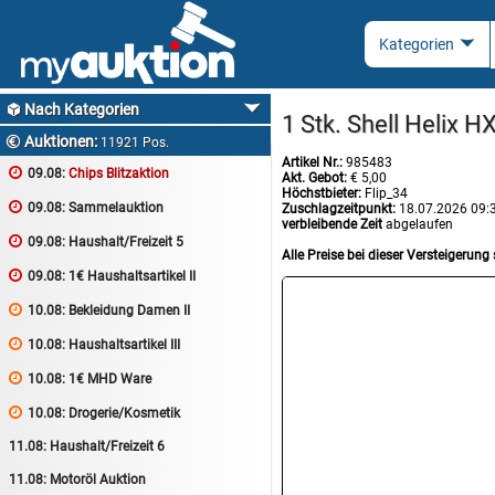
Nach Kategorien

1 Stk. Shell Helix H
Auktionen:

11921 Pos.
Artikel Nr.:
985483

09.08:
Chips Blitzaktion
Akt. Gebot:
€ 5,00
Höchstbieter:
Flip_34

09.08:
Sammelauktion
Zuschlagzeitpunkt:
18.07.2026 09:
verbleibende Zeit
abgelaufen

09.08:
Haushalt/Freizeit 5
Alle Preise bei dieser Versteigerung 

09.08:
1€ Haushaltsartikel II

10.08:
Bekleidung Damen II

10.08:
Haushaltsartikel III

10.08:
1€ MHD Ware

10.08:
Drogerie/Kosmetik
11.08:
Haushalt/Freizeit 6
11.08:
Motoröl Auktion