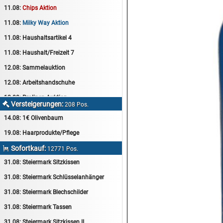
11.08:
Chips Aktion
11.08:
Milky Way Aktion
11.08:
Haushaltsartikel 4
11.08:
Haushalt/Freizeit 7
12.08:
Sammelauktion
12.08:
Arbeitshandschuhe
12.08:
Pralinen Auktion
Versteigerungen:

208 Pos.
12.08:
Haushalt/Freizeit
14.08:
1€ Olivenbaum
12.08:
Haushaltsartikel 5
19.08:
Haarprodukte/Pflege
13.08:
1€ Totalabverkauf
Sofortkauf:

12771 Pos.
13.08:
Haushalt/Freizeit II
31.08:
Steiermark Sitzkissen
13.08:
Haushaltsartikel 6
31.08:
Steiermark Schlüsselanhänger
14.08:
Tiernahrung/Zubehör
31.08:
Steiermark Blechschilder
14.08:
1€ Totalabverkauf
31.08:
Steiermark Tassen
14.08:
Haushaltsartikel 7
31.08:
Steiermark Sitzkissen II