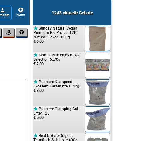


1243 aktuelle Gebote

Sunday Natural Vegan


Premium Bio Protein 12K
Natural Flavor 1000g
€ 6,00

Moments to enjoy mixed
Selection 6x70g
€ 2,00

Premiere Klumpend
Excellent Katzenstreu 12kg
€ 3,00

Premiere Clumping Cat
Litter 12L
€ 5,00

Real Nature Original
Thunfisch & Huhn je 400g