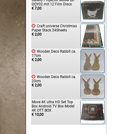
Galaxy Projector Model BL-
DQY02 mit 12 Film Discs
€ 7,00

Craft universe Christmas
Paper Stack 24Sheets
€ 2,00

Wooden Deco Rabbit ca.
17cm
€ 2,00

Wooden Deco Rabbit ca.
23cm
€ 2,00
Move 4K ultra HD Set Top
Box Android TV Box Model
4K OTT BOX
€ 10,00