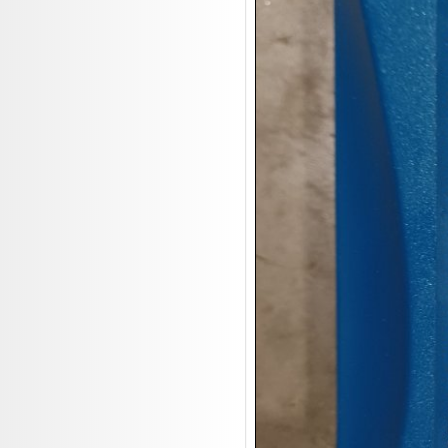

19.08:
Makita Auktion

19.08:
Abverkaufsauktion

19.08:
Haushaltsartikel III

20.08:
1€ Totalabverkauf

20.08:
Haushaltsartikel 4

20.08:
1€ Totalabverkauf II