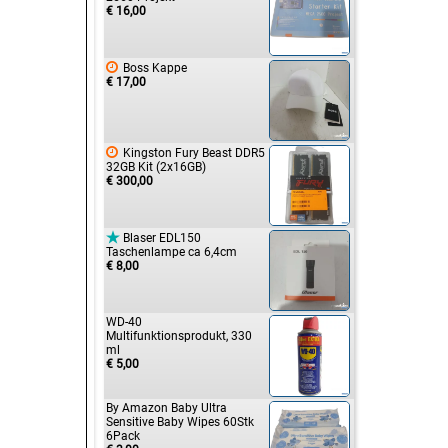
€ 16,00

Boss Kappe
€ 17,00

Kingston Fury Beast DDR5
32GB Kit (2x16GB)
€ 300,00

Blaser EDL150
Taschenlampe ca 6,4cm
€ 8,00
WD-40
Multifunktionsprodukt, 330
ml
€ 5,00
By Amazon Baby Ultra
Sensitive Baby Wipes 60Stk
6Pack