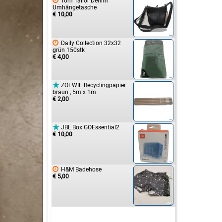

Tom Tailor Denim
Umhängetasche
€ 10,00

Daily Collection 32x32
grün 150stk
€ 4,00

ZOEWIE Recyclingpapier
braun , 5m x 1m
€ 2,00

JBL Box GOEssential2
€ 10,00

H&M Badehose
€ 5,00