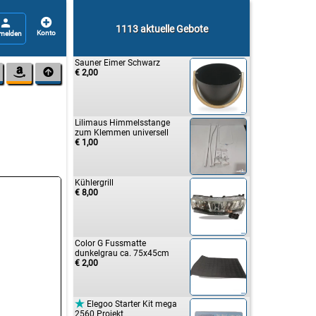


1113 aktuelle Gebote
Sauner Eimer Schwarz


€ 2,00
Lilimaus Himmelsstange
zum Klemmen universell
€ 1,00
Kühlergrill
€ 8,00
Color G Fussmatte
dunkelgrau ca. 75x45cm
€ 2,00

Elegoo Starter Kit mega
2560 Projekt