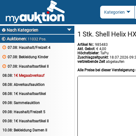
Nach Kategorien

1 Stk. Shell Helix H
Auktionen:

11032 Pos.
Artikel Nr.:
985483

07.08:
Haushalt/Freizeit 4
Akt. Gebot:
€ 4,00
Höchstbieter:
TaPu

07.08:
Bekleidung Kinder
Zuschlagzeitpunkt:
18.07.2026 09:
verbleibende Zeit
abgelaufen

07.08:
Haushaltsartikel II
Alle Preise bei dieser Versteigerung 
08.08:
1€ Megaabverkauf
08.08:
Abverkaufsauktion
08.08:
1€ Haushaltsartikel
09.08:
Sammelauktion
09.08:
Haushalt/Freizeit 5
09.08:
1€ Haushaltsartikel II
10.08:
Bekleidung Damen II