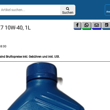

Suchen




X7 10W-40, 1L
38:00
sind Bruttopreise inkl. Gebühren und inkl. USt.