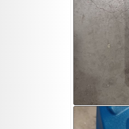
17.08:
Brillen/Sonnenbrillen
18.08:
Victoria Schmuck
18.08:
Juan Carlos Callejas Garzon
Leinwand Bilder
18.08:
Nordgreen Uhren
18.08:
Alavya Home Kinderzubehör
18.08:
Brillen Auktion
18.08:
Oval Vodka
18.08:
Etnia Eyewear Brillen
18.08:
Equest Pferdezubehör
18.08:
Haushalt/Freizeit 4
18.08:
Bilder Auktion

19.08:
Gisela Unterwäsche

19.08:
Reifen Abverkauf

19.08:
Rapid Wien Trikots