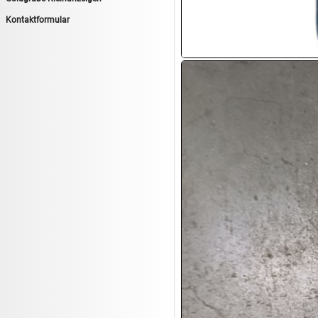
14.08:
Tiernahrung/Zubehör
Kontaktformular
14.08:
1€ Totalabverkauf
14.08:
Haushaltsartikel 7
15.08:
Lebensmittel/Wein
15.08:
Drogerie/Kosmetik
15.08:
Haushaltsartikel 8
16.08:
Haushalt/Freizeit III
16.08:
Atelier Imperial Schmuck
16.08:
Haushaltsartikel
16.08:
Haushaltsartikel II
17.08:
New One Schmuck
17.08:
1€ Totalabverkauf
17.08:
Moon Nagellack
17.08:
Abverkaufsauktion
17.08:
Batterien Auktion