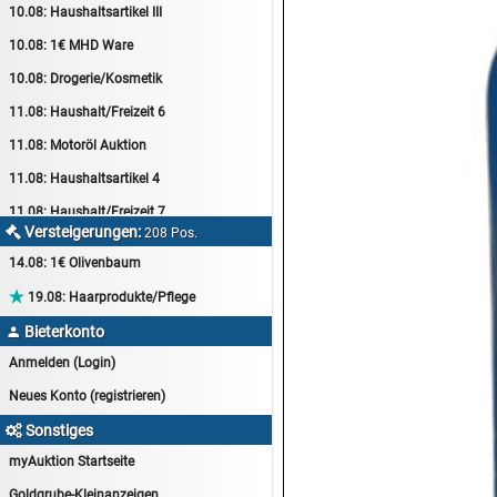
10.08:
Haushaltsartikel III
10.08:
1€ MHD Ware
10.08:
Drogerie/Kosmetik
11.08:
Haushalt/Freizeit 6
11.08:
Motoröl Auktion
11.08:
Haushaltsartikel 4
11.08:
Haushalt/Freizeit 7
Versteigerungen:

208 Pos.
12.08:
Sammelauktion
14.08:
1€ Olivenbaum
12.08:
Arbeitshandschuhe

19.08:
Haarprodukte/Pflege
12.08:
Pralinen Auktion
Bieterkonto

12.08:
Haushalt/Freizeit
Anmelden (Login)
12.08:
Haushaltsartikel 5
Neues Konto (registrieren)
13.08:
1€ Totalabverkauf
Sonstiges

13.08:
Haushalt/Freizeit II
myAuktion Startseite
13.08:
Haushaltsartikel 6
Goldgrube-Kleinanzeigen