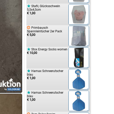

Stafil, Glücksschwein
5,5x4,5cm
€ 1,00

Primbausch
Spannleintücher 2er Pack
€ 5,00

Stox Energy Socks women
€ 10,00

Hamax Schneerutscher
blau
€ 1,00

Hamax Schneerutscher
blau
€ 1,00