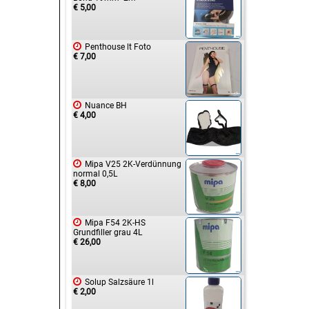
€ 5,00

Penthouse lt Foto
€ 7,00

Nuance BH
€ 4,00

Mipa V25 2K-Verdünnung
normal 0,5L
€ 8,00

Mipa F54 2K-HS
Grundfiller grau 4L
€ 26,00

Solup Salzsäure 1l
€ 2,00