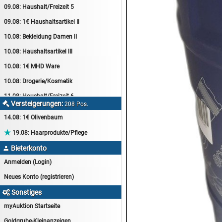
09.08:
Haushalt/Freizeit 5
09.08:
1€ Haushaltsartikel II
10.08:
Bekleidung Damen II
10.08:
Haushaltsartikel III
10.08:
1€ MHD Ware
10.08:
Drogerie/Kosmetik
11.08:
Haushalt/Freizeit 6
Versteigerungen:

208 Pos.
11.08:
Motoröl Auktion
14.08:
1€ Olivenbaum
11.08:
Haushaltsartikel 4

19.08:
Haarprodukte/Pflege
11.08:
Haushalt/Freizeit 7
Bieterkonto

12.08:
Sammelauktion
Anmelden (Login)
12.08:
Arbeitshandschuhe
Neues Konto (registrieren)
12.08:
Pralinen Auktion
Sonstiges

12.08:
Haushalt/Freizeit
myAuktion Startseite
12.08:
Haushaltsartikel 5
Goldgrube-Kleinanzeigen