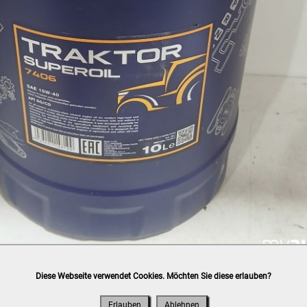
Diese Webseite verwendet Cookies. Möchten Sie diese erlauben?
h
post.at
(⛟ Versandkostenübersicht)

ung, Bankomat, Kreditkarte (vor Ort)
Erlauben
Ablehnen