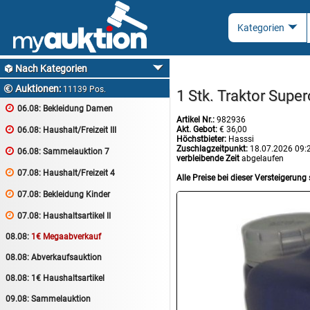
Nach Kategorien

Auktionen:

11139 Pos.
1 Stk. Traktor Supe

06.08:
Bekleidung Damen
Artikel Nr.:
982936
Akt. Gebot:
€ 36,00

06.08:
Haushalt/Freizeit III
Höchstbieter:
Hasssi
Zuschlagzeitpunkt:
18.07.2026 09:

06.08:
Sammelauktion 7
verbleibende Zeit
abgelaufen

07.08:
Haushalt/Freizeit 4
Alle Preise bei dieser Versteigerung 

07.08:
Bekleidung Kinder

07.08:
Haushaltsartikel II
08.08:
1€ Megaabverkauf
08.08:
Abverkaufsauktion
08.08:
1€ Haushaltsartikel
09.08:
Sammelauktion