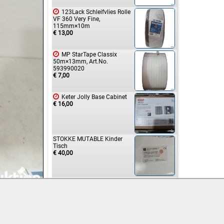

123Lack Schleifvlies Rolle
VF 360 Very Fine,
115mm×10m
€ 13,00

MP StarTape Classix
50m×13mm, Art.No.
593990020
€ 7,00

Keter Jolly Base Cabinet
€ 16,00
STOKKE MUTABLE Kinder
Tisch
€ 40,00
The Pioneer Kinderspielzeug
Set
€ 8,00