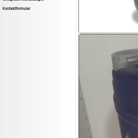
13.08:
1€ Totalabverkauf
Kontaktformular
13.08:
Haushalt/Freizeit II
13.08:
Haushaltsartikel 6
14.08:
Tiernahrung/Zubehör
14.08:
1€ Totalabverkauf
14.08:
Haushaltsartikel 7
15.08:
Lebensmittel/Wein
15.08:
Drogerie/Kosmetik
15.08:
Haushaltsartikel 8
16.08:
Haushalt/Freizeit III
16.08:
Atelier Imperial Schmuck
16.08:
Haushaltsartikel
16.08:
Haushaltsartikel II
17.08:
New One Schmuck
17.08:
1€ Totalabverkauf