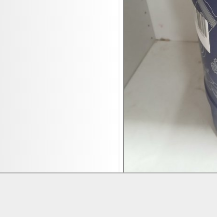
17.08:
Moon Nagellack
17.08:
Abverkaufsauktion
17.08:
Batterien Auktion
17.08:
Brillen/Sonnenbrillen
18.08:
Victoria Schmuck
18.08:
Juan Carlos Callejas Garzon
Leinwand Bilder
18.08:
Nordgreen Uhren
18.08:
Alavya Home Kinderzubehör
18.08:
Brillen Auktion
18.08:
Oval Vodka
18.08:
Etnia Eyewear Brillen
18.08:
Equest Pferdezubehör
18.08:
Haushalt/Freizeit 4
Lieferung:
Abholung, Versand durc
18.08:
Bilder Auktion
Zahlung:
Vorabüberweisung, Barzahl