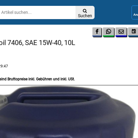

Suchen




roil 7406, SAE 15W-40, 10L
29:47
sind Bruttopreise inkl. Gebühren und inkl. USt.