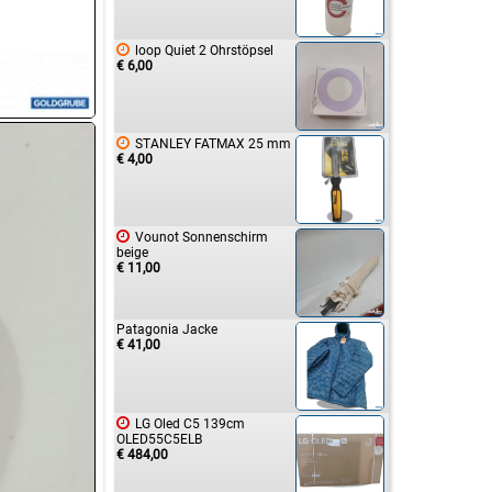

loop Quiet 2 Ohrstöpsel
€ 6,00

STANLEY FATMAX 25 mm
€ 4,00

Vounot Sonnenschirm
beige
€ 11,00
Patagonia Jacke
€ 41,00

LG Oled C5 139cm
OLED55C5ELB
€ 484,00