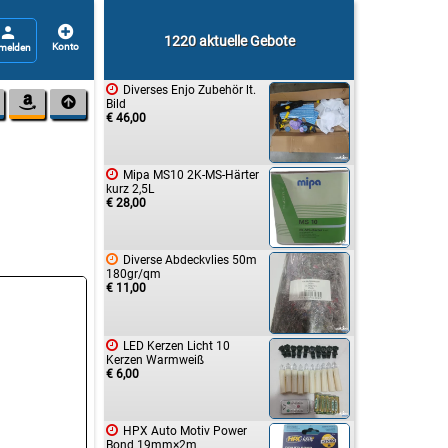


1220 aktuelle Gebote

Diverses Enjo Zubehör lt.


Bild
€ 46,00

Mipa MS10 2K-MS-Härter
kurz 2,5L
€ 28,00

Diverse Abdeckvlies 50m
180gr/qm
€ 11,00

LED Kerzen Licht 10
Kerzen Warmweiß
€ 6,00

HPX Auto Motiv Power
Bond 19mm×2m