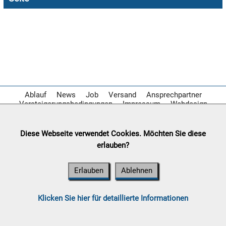

08.08:
1€
Megaabverkauf

08.08:
Ablauf
News
Job
Versand
Ansprechpartner
Versteigerungsbedingungen
Impressum
Webdesign

08.08:
Diese Webseite verwendet Cookies. Möchten Sie diese
erlauben?
09.08:
Erlauben
Ablehnen
09.08:
Klicken Sie hier für detaillierte Informationen
09.08: