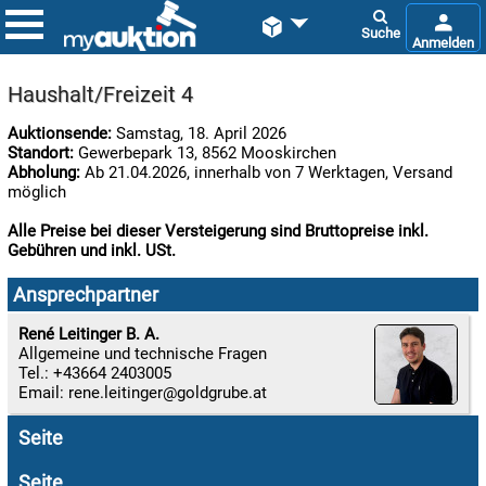


Haushalt/Freizeit 4
Auktionsende:
Samstag, 18. April 2026
Standort:
Gewerbepark 13, 8562 Mooskirchen
Abholung:
Ab 21.04.2026, innerhalb von 7 Werktagen, Versand
möglich
Alle Preise bei dieser Versteigerung sind Bruttopreise inkl.
Gebühren und inkl. USt.

07.08:
Ansprechpartner
René Leitinger B. A.
Allgemeine und technische Fragen

Tel.: +43664 2403005
07.08:
Email:
rene.leitinger
Seite

07.08:
Seite