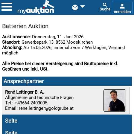


Batterien Auktion
Auktionsende:
Donnerstag, 11. Juni 2026
Standort:
Gewerbepark 13, 8562 Mooskirchen
Abholung:
Ab 15.06.2026, innerhalb von 7 Werktagen, Versand
möglich
Alle Preise bei dieser Versteigerung sind Bruttopreise inkl.
Gebühren und inkl. USt.

07.08:
Ansprechpartner
René Leitinger B. A.
Allgemeine und technische Fragen

Tel.: +43664 2403005
07.08:
Email:
rene.leitinger
Seite

07.08:
Seite