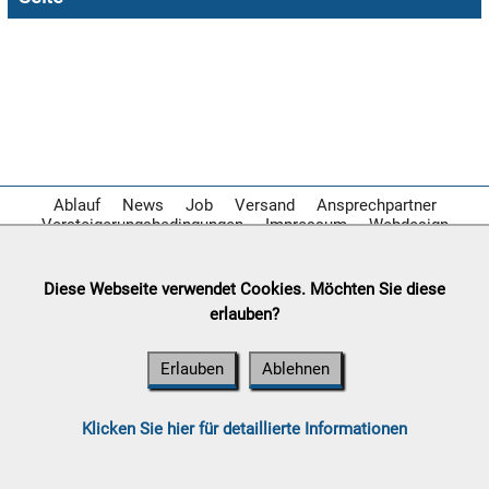

08.08:
1€
Megaabverkauf

08.08:
Ablauf
News
Job
Versand
Ansprechpartner
Versteigerungsbedingungen
Impressum
Webdesign

08.08:
Diese Webseite verwendet Cookies. Möchten Sie diese
erlauben?
09.08:
Erlauben
Ablehnen
09.08:
Klicken Sie hier für detaillierte Informationen
09.08: