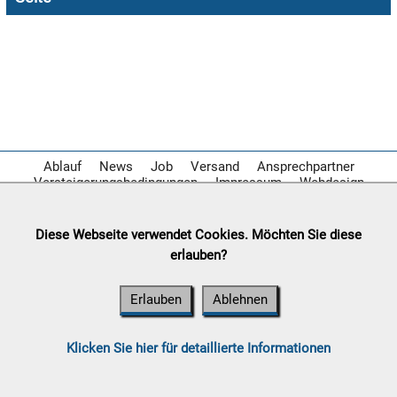

07.08:

07.08:
Ablauf
News
Job
Versand
Ansprechpartner
Versteigerungsbedingungen
Impressum
Webdesign

07.08:
Diese Webseite verwendet Cookies. Möchten Sie diese
erlauben?
08.08:
Erlauben
Ablehnen
1€
Megaabverkauf
08.08:
Klicken Sie hier für detaillierte Informationen
08.08: