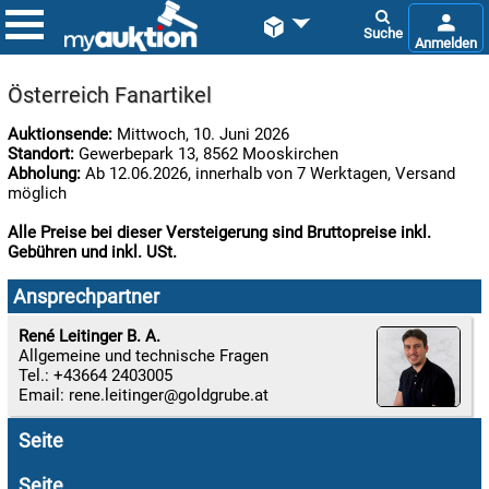


Österreich Fanartikel
Auktionsende:
Mittwoch, 10. Juni 2026
Standort:
Gewerbepark 13, 8562 Mooskirchen
Abholung:
Ab 12.06.2026, innerhalb von 7 Werktagen, Versand
möglich
Alle Preise bei dieser Versteigerung sind Bruttopreise inkl.
Gebühren und inkl. USt.

06.08:
Ansprechpartner
René Leitinger B. A.
Allgemeine und technische Fragen

Tel.: +43664 2403005
06.08:
Email:
rene.leitinger
Seite

06.08:
Seite