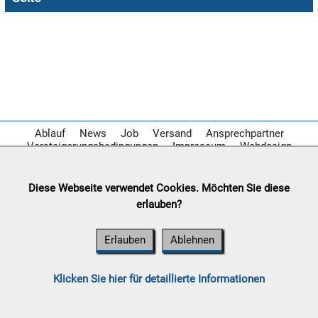
Chips
Aktion

11.08:
Milky
Way
Aktion

11.08:
Ablauf
News
Job
Versand
Ansprechpartner
Versteigerungsbedingungen
Impressum
Webdesign

Diese Webseite verwendet Cookies. Möchten Sie diese
11.08:
erlauben?
Erlauben
Ablehnen
12.08:
12.08:
Klicken Sie hier für detaillierte Informationen
12.08: