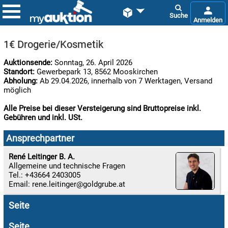


1€ Drogerie/Kosmetik
Auktionsende:
Sonntag, 26. April 2026
Standort:
Gewerbepark 13, 8562 Mooskirchen
Abholung:
Ab 29.04.2026, innerhalb von 7 Werktagen, Versand
möglich
Alle Preise bei dieser Versteigerung sind Bruttopreise inkl.
Gebühren und inkl. USt.

11.08:
Ansprechpartner
René Leitinger B. A.
Allgemeine und technische Fragen

Tel.: +43664 2403005
11.08:
Email:
rene.leitinger
Seite

11.08:
Seite