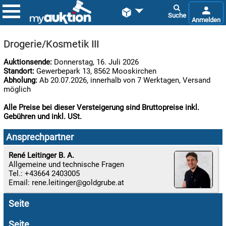


Drogerie/Kosmetik III
Auktionsende:
Donnerstag, 16. Juli 2026
Standort:
Gewerbepark 13, 8562 Mooskirchen
Abholung:
Ab 20.07.2026, innerhalb von 7 Werktagen, Versand
möglich
Alle Preise bei dieser Versteigerung sind Bruttopreise inkl.
Gebühren und inkl. USt.

09.08:
Ansprechpartner
Chips
Blitzaktion
René Leitinger B. A.
Allgemeine und technische Fragen

Tel.: +43664 2403005
09.08:
Email:
rene.leitinger

Seite
09.08:
Seite