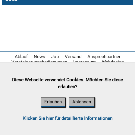

09.08:
10.08:
Ablauf
News
Job
Versand
Ansprechpartner
Versteigerungsbedingungen
Impressum
Webdesign
10.08:
Diese Webseite verwendet Cookies. Möchten Sie diese
erlauben?
10.08:
Erlauben
Ablehnen
10.08:
Klicken Sie hier für detaillierte Informationen
11.08: