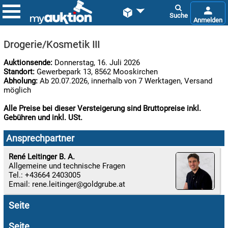


Drogerie/Kosmetik III
Auktionsende:
Donnerstag, 16. Juli 2026
Standort:
Gewerbepark 13, 8562 Mooskirchen
Abholung:
Ab 20.07.2026, innerhalb von 7 Werktagen, Versand
möglich
Alle Preise bei dieser Versteigerung sind Bruttopreise inkl.
Gebühren und inkl. USt.

09.08:
Ansprechpartner
Chips
Blitzaktion
René Leitinger B. A.
Allgemeine und technische Fragen

Tel.: +43664 2403005
09.08:
Email:
rene.leitinger

Seite
09.08:
Seite