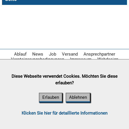

09.08:
10.08:
Ablauf
News
Job
Versand
Ansprechpartner
Versteigerungsbedingungen
Impressum
Webdesign
10.08:
Diese Webseite verwendet Cookies. Möchten Sie diese
erlauben?
10.08:
Erlauben
Ablehnen
10.08:
Klicken Sie hier für detaillierte Informationen
11.08: