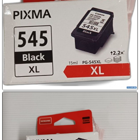

09.08:
Chips
Blitzaktion

09.08:

09.08:

09.08:
10.08: