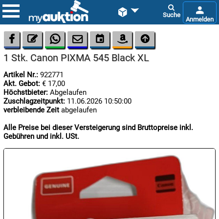









1 Stk. Canon PIXMA 545 Black XL
Artikel Nr.:
922771
Akt. Gebot:
€ 17,00
Höchstbieter:
Abgelaufen
Zuschlagzeitpunkt:
11.06.2026 10:50:00
verbleibende Zeit
abgelaufen

08.08:
Alle Preise bei dieser Versteigerung sind Bruttopreise inkl.
1€
Gebühren und inkl. USt.
Megaabverkauf

08.08:

08.08: