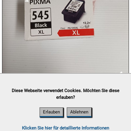
10.08:
10.08:
10.08:
11.08:
Lieferung:
Abholung, Versand durch
post.at

Diese Webseite verwendet Cookies. Möchten Sie diese
11.08:
(⛟ Versandkostenübersicht)
erlauben?
Zahlung:
Vorabüberweisung, Barzahlung, Bankomat, Kreditkarte
(vor Ort)

Erlauben
Ablehnen
11.08:
Chips
Aktion
Klicken Sie hier für detaillierte Informationen