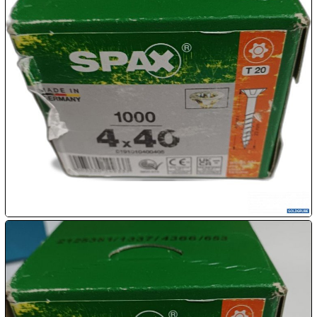

09.08:
Chips
Blitzaktion

09.08:

09.08:

09.08:
10.08: