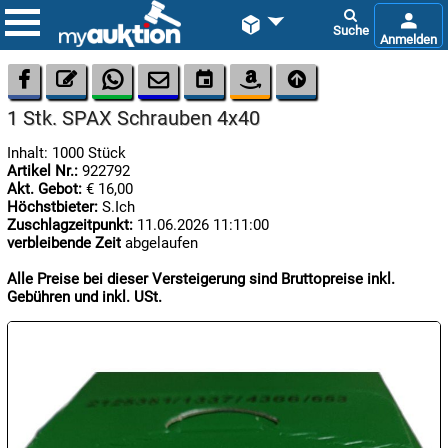









1 Stk. SPAX Schrauben 4x40
Inhalt: 1000 Stück
Artikel Nr.:
922792
Akt. Gebot:
€ 16,00
Höchstbieter:
S.Ich
Zuschlagzeitpunkt:
11.06.2026 11:11:00
verbleibende Zeit
abgelaufen

08.08:
1€
Alle Preise bei dieser Versteigerung sind Bruttopreise inkl.
Megaabverkauf
Gebühren und inkl. USt.

08.08:

08.08: