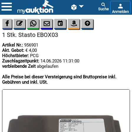









1 Stk. Stasto EBOX03
Artikel Nr.:
956901
Akt. Gebot:
€ 4,00
Höchstbieter:
PCG
Zuschlagzeitpunkt:
14.06.2026 11:31:00
verbleibende Zeit
abgelaufen

06.08:
Alle Preise bei dieser Versteigerung sind Bruttopreise inkl.
Gebühren und inkl. USt.

07.08:

07.08: