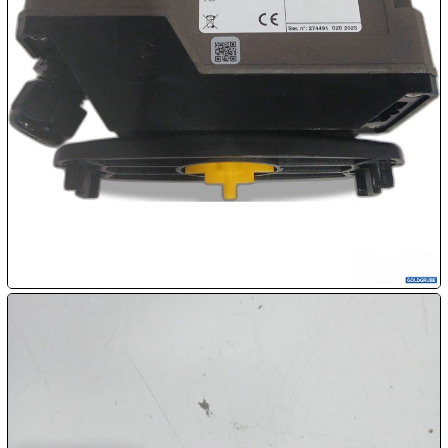

07.08:
08.08:
1€
Megaabverkauf
08.08:
08.08:
09.08:
09.08: