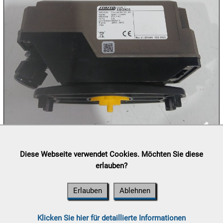
09.08:
10.08:
10.08:
10.08:
Lieferung:
Abholung, Versand durch
post.at

Diese Webseite verwendet Cookies. Möchten Sie diese
(⛟ Versandkostenübersicht)
erlauben?
10.08:
Zahlung:
Vorabüberweisung, Barzahlung, Bankomat, Kreditkarte
(vor Ort)
Erlauben
Ablehnen
11.08:
Klicken Sie hier für detaillierte Informationen