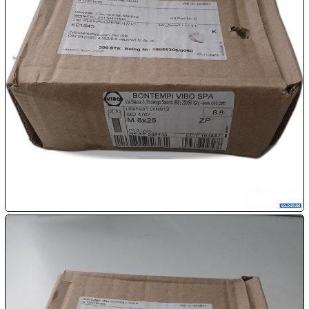

09.08:
Chips
Blitzaktion

09.08:

09.08:

09.08:
10.08: