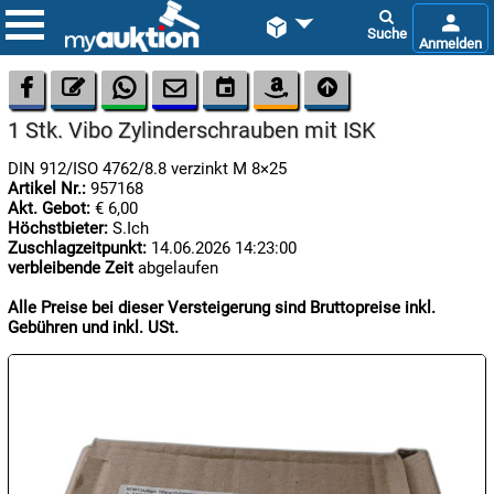









1 Stk. Vibo Zylinderschrauben mit ISK
DIN 912/ISO 4762/8.8 verzinkt M 8×25
Artikel Nr.:
957168
Akt. Gebot:
€ 6,00
Höchstbieter:
S.Ich
Zuschlagzeitpunkt:
14.06.2026 14:23:00
verbleibende Zeit
abgelaufen

08.08:
1€
Alle Preise bei dieser Versteigerung sind Bruttopreise inkl.
Megaabverkauf
Gebühren und inkl. USt.

08.08:

08.08: