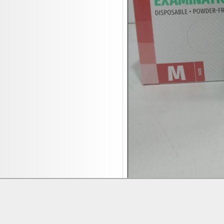
17.08:
Brillen/Sonnenbrillen
18.08:
Victoria Schmuck
18.08:
Juan Carlos Callejas Garzon
Leinwand Bilder
18.08:
Nordgreen Uhren
18.08:
Alavya Home Kinderzubehör
18.08:
Brillen Auktion
18.08:
Oval Vodka
18.08:
Etnia Eyewear Brillen
18.08:
Equest Pferdezubehör
18.08:
Haushalt/Freizeit 4
18.08:
Bilder Auktion

19.08:
Gisela Unterwäsche

19.08:
Reifen Abverkauf
Lieferung:
Abholung, Versand durc

19.08:
Rapid Wien Trikots
Zahlung:
Vorabüberweisung, Barzahl