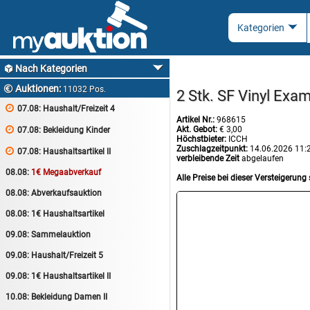
Nach Kategorien

Auktionen:

11032 Pos.
2 Stk. SF Vinyl Exa

07.08:
Haushalt/Freizeit 4
Artikel Nr.:
968615
Akt. Gebot:
€ 3,00

07.08:
Bekleidung Kinder
Höchstbieter:
ICCH
Zuschlagzeitpunkt:
14.06.2026 11:

07.08:
Haushaltsartikel II
verbleibende Zeit
abgelaufen
08.08:
1€ Megaabverkauf
Alle Preise bei dieser Versteigerung 
08.08:
Abverkaufsauktion
08.08:
1€ Haushaltsartikel
09.08:
Sammelauktion
09.08:
Haushalt/Freizeit 5
09.08:
1€ Haushaltsartikel II
10.08:
Bekleidung Damen II