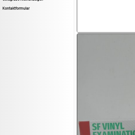
14.08:
Tiernahrung/Zubehör
Kontaktformular
14.08:
1€ Totalabverkauf
14.08:
Haushaltsartikel 7
15.08:
Lebensmittel/Wein
15.08:
Drogerie/Kosmetik
15.08:
Haushaltsartikel 8
16.08:
Haushalt/Freizeit III
16.08:
Atelier Imperial Schmuck
16.08:
Haushaltsartikel
16.08:
Haushaltsartikel II
17.08:
New One Schmuck
17.08:
1€ Totalabverkauf
17.08:
Moon Nagellack
17.08:
Abverkaufsauktion
17.08:
Batterien Auktion