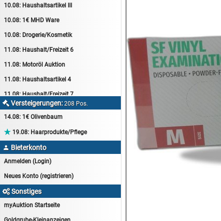
10.08:
Haushaltsartikel III
10.08:
1€ MHD Ware
10.08:
Drogerie/Kosmetik
11.08:
Haushalt/Freizeit 6
11.08:
Motoröl Auktion
11.08:
Haushaltsartikel 4
11.08:
Haushalt/Freizeit 7
Versteigerungen:

208 Pos.
12.08:
Sammelauktion
14.08:
1€ Olivenbaum
12.08:
Arbeitshandschuhe

19.08:
Haarprodukte/Pflege
12.08:
Pralinen Auktion
Bieterkonto

12.08:
Haushalt/Freizeit
Anmelden (Login)
12.08:
Haushaltsartikel 5
Neues Konto (registrieren)
13.08:
1€ Totalabverkauf
Sonstiges

13.08:
Haushalt/Freizeit II
myAuktion Startseite
13.08:
Haushaltsartikel 6
Goldgrube-Kleinanzeigen