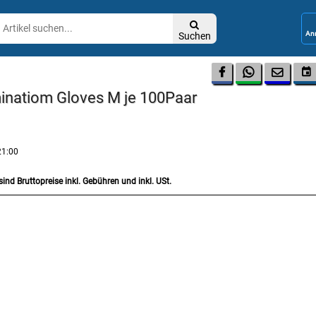

Suchen




minatiom Gloves M je 100Paar
21:00
sind Bruttopreise inkl. Gebühren und inkl. USt.