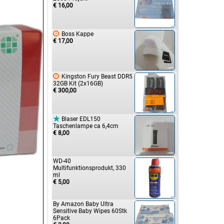
€ 16,00

Boss Kappe
€ 17,00

Kingston Fury Beast DDR5
32GB Kit (2x16GB)
€ 300,00

Blaser EDL150
Taschenlampe ca 6,4cm
€ 8,00
WD-40
Multifunktionsprodukt, 330
ml
€ 5,00
By Amazon Baby Ultra
Sensitive Baby Wipes 60Stk
6Pack