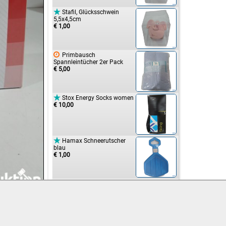

Stafil, Glücksschwein
5,5x4,5cm
€ 1,00

Primbausch
Spannleintücher 2er Pack
€ 5,00

Stox Energy Socks women
€ 10,00

Hamax Schneerutscher
blau
€ 1,00

Hamax Schneerutscher
blau
€ 1,00