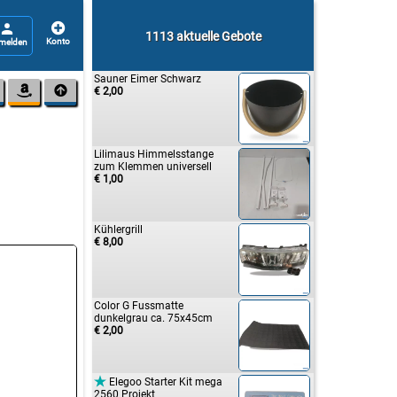


1113 aktuelle Gebote
Sauner Eimer Schwarz


€ 2,00
Lilimaus Himmelsstange
zum Klemmen universell
€ 1,00
Kühlergrill
€ 8,00
Color G Fussmatte
dunkelgrau ca. 75x45cm
€ 2,00

Elegoo Starter Kit mega
2560 Projekt