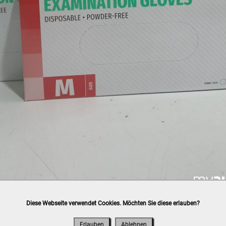
Diese Webseite verwendet Cookies. Möchten Sie diese erlauben?
h
post.at
(⛟ Versandkostenübersicht)

ung, Bankomat, Kreditkarte (vor Ort)
Erlauben
Ablehnen