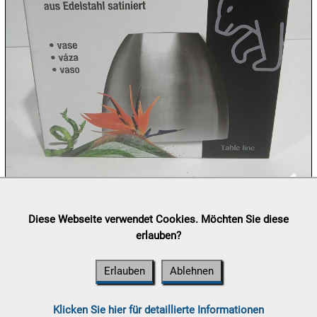
10.08:
10.08:
10.08:
11.08:
Lieferung:
Abholung, Versand durch
post.at

Diese Webseite verwendet Cookies. Möchten Sie diese
11.08:
(⛟ Versandkostenübersicht)
erlauben?
Zahlung:
Vorabüberweisung, Barzahlung, Bankomat, Kreditkarte
(vor Ort)

Erlauben
Ablehnen
11.08:
Chips
Aktion
Klicken Sie hier für detaillierte Informationen