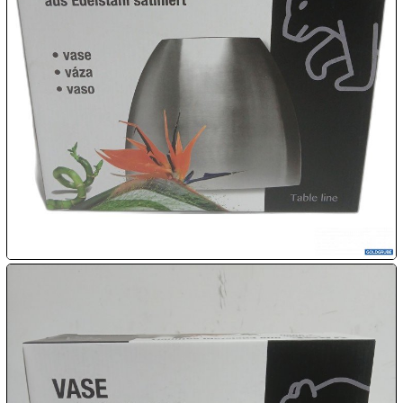

09.08:
Chips
Blitzaktion

09.08:

09.08:

09.08:
10.08: