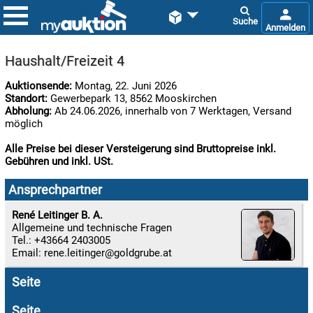


Haushalt/Freizeit 4
Auktionsende:
Montag, 22. Juni 2026
Standort:
Gewerbepark 13, 8562 Mooskirchen
Abholung:
Ab 24.06.2026, innerhalb von 7 Werktagen, Versand
möglich
Alle Preise bei dieser Versteigerung sind Bruttopreise inkl.
Gebühren und inkl. USt.

11.08:
Ansprechpartner
René Leitinger B. A.
Allgemeine und technische Fragen

Tel.: +43664 2403005
11.08:
Email:
rene.leitinger
Seite

11.08:
Seite