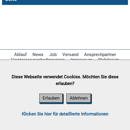
Chips
Aktion

11.08:
Milky
Way
Aktion

11.08:
Ablauf
News
Job
Versand
Ansprechpartner
Versteigerungsbedingungen
Impressum
Webdesign

Diese Webseite verwendet Cookies. Möchten Sie diese
11.08:
erlauben?
Erlauben
Ablehnen
12.08:
12.08:
Klicken Sie hier für detaillierte Informationen
12.08: