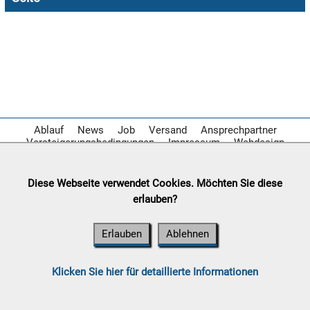

08.08:
1€
Megaabverkauf

08.08:
Ablauf
News
Job
Versand
Ansprechpartner
Versteigerungsbedingungen
Impressum
Webdesign

08.08:
Diese Webseite verwendet Cookies. Möchten Sie diese
erlauben?
09.08:
Erlauben
Ablehnen
09.08:
Klicken Sie hier für detaillierte Informationen
09.08: