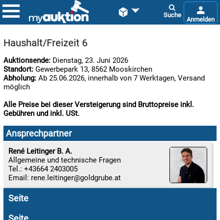


Haushalt/Freizeit 6
Auktionsende:
Dienstag, 23. Juni 2026
Standort:
Gewerbepark 13, 8562 Mooskirchen
Abholung:
Ab 25.06.2026, innerhalb von 7 Werktagen, Versand
möglich
Alle Preise bei dieser Versteigerung sind Bruttopreise inkl.
Gebühren und inkl. USt.

07.08:
Ansprechpartner
René Leitinger B. A.
Allgemeine und technische Fragen

Tel.: +43664 2403005
07.08:
Email:
rene.leitinger
Seite

07.08:
Seite