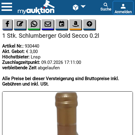









1 Stk. Schlumberger Gold Secco 0.2l
Artikel Nr.:
930440
Akt. Gebot:
€ 3,00
Höchstbieter:
Lnsp
Zuschlagzeitpunkt:
09.07.2026 17:11:00
verbleibende Zeit
abgelaufen

11.08:
Alle Preise bei dieser Versteigerung sind Bruttopreise inkl.
Gebühren und inkl. USt.

11.08:

11.08: