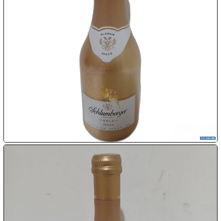
Chips
Aktion

11.08:
Milky
Way
Aktion

11.08:

11.08:
12.08:
12.08:
12.08: