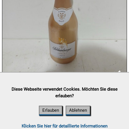
12.08:
12.08:
13.08:
13.08:
Lieferung:
Abholung, Versand durch
post.at

Diese Webseite verwendet Cookies. Möchten Sie diese
13.08:
(⛟ Versandkostenübersicht)
erlauben?
Zahlung:
Vorabüberweisung, Barzahlung, Bankomat, Kreditkarte
(vor Ort)
Erlauben
Ablehnen
14.08:
Klicken Sie hier für detaillierte Informationen