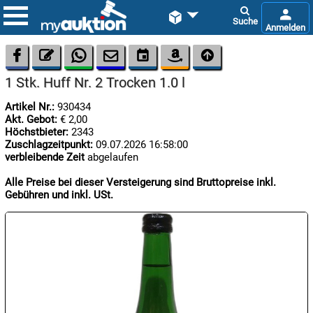









1 Stk. Huff Nr. 2 Trocken 1.0 l
Artikel Nr.:
930434
Akt. Gebot:
€ 2,00
Höchstbieter:
2343
Zuschlagzeitpunkt:
09.07.2026 16:58:00
verbleibende Zeit
abgelaufen

09.08:
Alle Preise bei dieser Versteigerung sind Bruttopreise inkl.
Gebühren und inkl. USt.

09.08:

09.08: