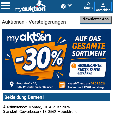


Newsletter Abo
Auktionen - Versteigerungen

10.08:

10.08:
Bekleidung Damen II
Auktionsende:
Montag, 10. August 2026

Standort:
Gewerbepark 13, 8562 Mooskirchen