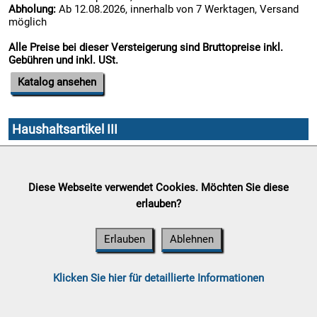
10.08:
Abholung:
Ab 12.08.2026, innerhalb von 7 Werktagen, Versand
möglich
Alle Preise bei dieser Versteigerung sind Bruttopreise inkl.
Gebühren und inkl. USt.

10.08:
Katalog ansehen

11.08:
Haushaltsartikel III
Auktionsende:
Montag, 10. August 2026
Standort:
Gewerbepark 13, 8562 Mooskirchen

Abholung:
Ab 12.08.2026, innerhalb von 7 Werktagen, Versand
Diese Webseite verwendet Cookies. Möchten Sie diese
11.08:
möglich
erlauben?
Alle Preise bei dieser Versteigerung sind Bruttopreise inkl.
Gebühren und inkl. USt.
Erlauben
Ablehnen

11.08:
Katalog ansehen
Chips
Aktion
Klicken Sie hier für detaillierte Informationen
1€ MHD Ware

11.08: