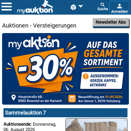


Newsletter Abo
Auktionen - Versteigerungen

06.08:

07.08:
Sammelauktion 7

Auktionsende:
Donnerstag,
07.08:
06. August 2026