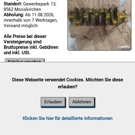
Standort:
Gewerbepark 13,
8562 Mooskirchen
Abholung:
Ab 11.08.2026,

innerhalb von 7 Werktagen,
07.08:
Versand möglich
Alle Preise bei dieser
Versteigerung sind
08.08:
Bruttopreise inkl. Gebühren
1€
und inkl. USt.
Megaabverkauf
Katalog ansehen
08.08:
Diese Webseite verwendet Cookies. Möchten Sie diese
08.08:
Haushalt/Freizeit 4
erlauben?
Auktionsende:
Freitag, 07.
August 2026
09.08:
Erlauben
Ablehnen
Standort:
Gewerbepark 13,
8562 Mooskirchen
Abholung:
Ab 11.08.2026,
09.08:
Klicken Sie hier für detaillierte Informationen
innerhalb von 7 Werktagen,
Versand möglich