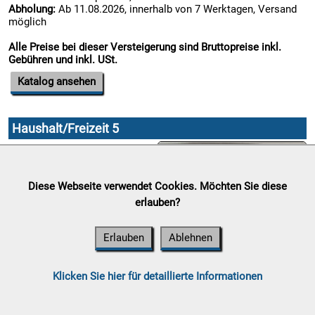
Abholung:
Ab 11.08.2026, innerhalb von 7 Werktagen, Versand
möglich

Alle Preise bei dieser Versteigerung sind Bruttopreise inkl.
10.08:
Gebühren und inkl. USt.
Katalog ansehen

10.08:
Haushalt/Freizeit 5
Auktionsende:
Sonntag, 09.
August 2026

Standort:
Gewerbepark 13,
Diese Webseite verwendet Cookies. Möchten Sie diese
10.08:
8562 Mooskirchen
erlauben?
Abholung:
Ab 11.08.2026,
innerhalb von 7 Werktagen,
Versand möglich
Erlauben
Ablehnen

Alle Preise bei dieser
10.08:
Versteigerung sind
Klicken Sie hier für detaillierte Informationen
Bruttopreise inkl. Gebühren
und inkl. USt.
11.08: