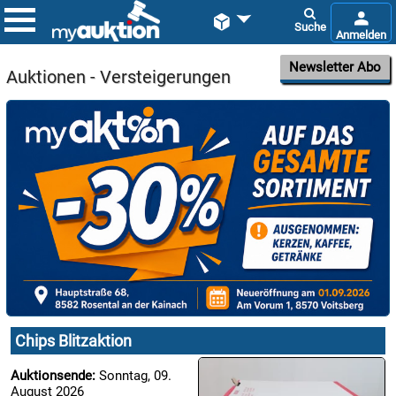


Newsletter Abo
Auktionen - Versteigerungen

09.08:
Chips
Blitzaktion

09.08:
Chips Blitzaktion

09.08:
Auktionsende:
Sonntag, 09.
August 2026