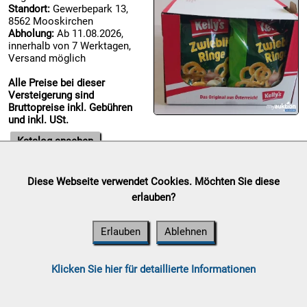
Standort:
Gewerbepark 13,
8562 Mooskirchen

Abholung:
Ab 11.08.2026,
09.08:
innerhalb von 7 Werktagen,
Versand möglich
Alle Preise bei dieser
Versteigerung sind

Bruttopreise inkl. Gebühren
10.08:
und inkl. USt.
Katalog ansehen

Diese Webseite verwendet Cookies. Möchten Sie diese
10.08:
Sammelauktion
erlauben?
Auktionsende:
Sonntag, 09. August 2026
Standort:
Gewerbepark 13, 8562 Mooskirchen
Erlauben
Ablehnen

Abholung:
Ab 11.08.2026, innerhalb von 7 Werktagen, Versand
10.08:
möglich
Klicken Sie hier für detaillierte Informationen
Alle Preise bei dieser Versteigerung sind Bruttopreise inkl.
Gebühren und inkl. USt.
