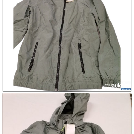

08.08:

09.08:
Chips
Blitzaktion
09.08:
09.08:
09.08:
10.08: