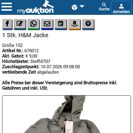









1 Stk. H&M Jacke
Größe 152
Artikel Nr.:
670012
Akt. Gebot:
€ 9,00
Höchstbieter:
Steffi0707
Zuschlagzeitpunkt:
10.07.2026 09:08:00
verbleibende Zeit
abgelaufen

07.08:
Alle Preise bei dieser Versteigerung sind Bruttopreise inkl.
Gebühren und inkl. USt.

08.08:
1€
Megaabverkauf

08.08: