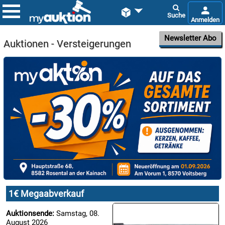


Newsletter Abo
Auktionen - Versteigerungen

08.08:
1€
Megaabverkauf

08.08:
1€ Megaabverkauf

08.08:
Auktionsende:
Samstag, 08.
August 2026