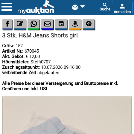









3 Stk. H&M Jeans Shorts girl
Größe 152
Artikel Nr.:
670045
Akt. Gebot:
€ 12,00
Höchstbieter:
Steffi0707
Zuschlagzeitpunkt:
10.07.2026 09:16:00
verbleibende Zeit
abgelaufen

06.08:
Alle Preise bei dieser Versteigerung sind Bruttopreise inkl.
Gebühren und inkl. USt.

06.08:

06.08: