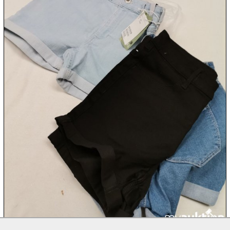

07.08:

07.08:

07.08:
08.08:
1€
Megaabverkauf
08.08:
08.08: