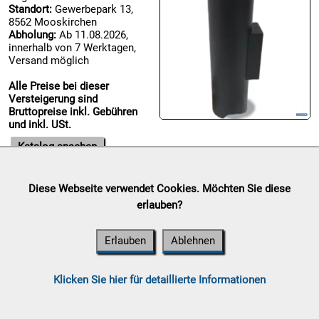
Standort:
Gewerbepark 13,
8562 Mooskirchen

Abholung:
Ab 11.08.2026,
09.08:
innerhalb von 7 Werktagen,
Chips
Versand möglich
Blitzaktion
Alle Preise bei dieser

Versteigerung sind
09.08:
Bruttopreise inkl. Gebühren
und inkl. USt.

Katalog ansehen
09.08:
Diese Webseite verwendet Cookies. Möchten Sie diese
Abverkaufsauktion

erlauben?
09.08:
Auktionsende:
Samstag, 08.
August 2026
Erlauben
Ablehnen
Standort:
Gewerbepark 13,
8562 Mooskirchen
Abholung:
Ab 11.08.2026,
10.08:
Klicken Sie hier für detaillierte Informationen
innerhalb von 7 Werktagen,
Versand möglich