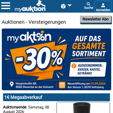


Newsletter Abo
Auktionen - Versteigerungen

08.08:
1€
Megaabverkauf

08.08:
1€ Megaabverkauf

08.08:
Auktionsende:
Samstag, 08.
August 2026