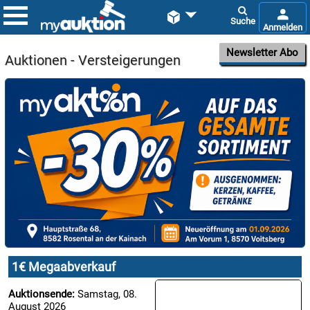


Newsletter Abo
Auktionen - Versteigerungen

08.08:
1€
Megaabverkauf

09.08:
Chips
Blitzaktion
1€ Megaabverkauf

Auktionsende:
Samstag, 08.
09.08:
August 2026