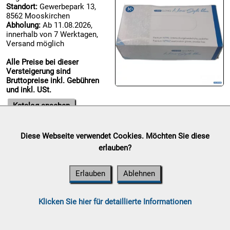
Standort:
Gewerbepark 13,
8562 Mooskirchen

Abholung:
Ab 11.08.2026,
09.08:
innerhalb von 7 Werktagen,
Versand möglich
Alle Preise bei dieser

Versteigerung sind
09.08:
Bruttopreise inkl. Gebühren
und inkl. USt.
Katalog ansehen
10.08:
Diese Webseite verwendet Cookies. Möchten Sie diese
Chips Blitzaktion
erlauben?
Auktionsende:
Sonntag, 09.
10.08:
August 2026
Erlauben
Ablehnen
Standort:
Gewerbepark 13,
8562 Mooskirchen
Abholung:
Ab 11.08.2026,
10.08:
Klicken Sie hier für detaillierte Informationen
innerhalb von 7 Werktagen,
Versand möglich