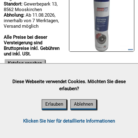
Standort:
Gewerbepark 13,
8562 Mooskirchen

Abholung:
Ab 11.08.2026,
08.08:
innerhalb von 7 Werktagen,
Versand möglich
Alle Preise bei dieser

Versteigerung sind
09.08:
Bruttopreise inkl. Gebühren
Chips
und inkl. USt.
Blitzaktion
Katalog ansehen
09.08:
Diese Webseite verwendet Cookies. Möchten Sie diese
09.08:
1€ Megaabverkauf
erlauben?
Auktionsende:
Samstag, 08.
August 2026
09.08:
Erlauben
Ablehnen
Standort:
Gewerbepark 13,
8562 Mooskirchen
Abholung:
Ab 11.08.2026,
Klicken Sie hier für detaillierte Informationen
innerhalb von 7 Werktagen,
Versand möglich
10.08: