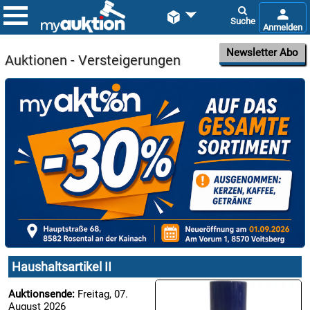


Newsletter Abo
Auktionen - Versteigerungen

07.08:

08.08:
1€
Megaabverkauf
Haushaltsartikel II

Auktionsende:
Freitag, 07.
08.08:
August 2026