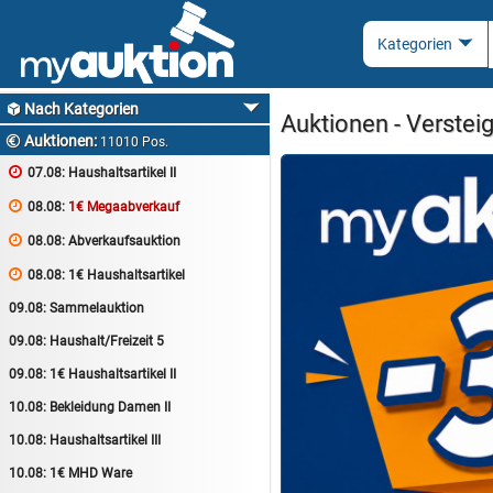
Nach Kategorien

Auktionen - Verstei
Auktionen:

11010 Pos.

07.08:
Haushaltsartikel II

08.08:
1€ Megaabverkauf

08.08:
Abverkaufsauktion

08.08:
1€ Haushaltsartikel
09.08:
Sammelauktion
09.08:
Haushalt/Freizeit 5
09.08:
1€ Haushaltsartikel II
10.08:
Bekleidung Damen II
10.08:
Haushaltsartikel III
10.08:
1€ MHD Ware