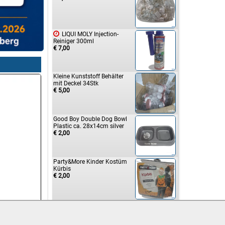

LIQUI MOLY Injection-
Reiniger 300ml
€ 7,00
Kleine Kunststoff Behälter
mit Deckel 34Stk
€ 5,00
Good Boy Double Dog Bowl
Plastic ca. 28x14cm silver
€ 2,00
Party&More Kinder Kostüm
Kürbis
€ 2,00
Party & More Kinder Kostüm
Spinne
€ 2,00