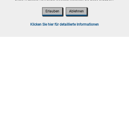
Erlauben
Ablehnen
t 2026
ooskirchen
Klicken Sie hier für detaillierte Informationen
lb von 7 Werktagen, Versand möglich
g sind Bruttopreise inkl. Gebühren und
t 2026
ooskirchen
lb von 7 Werktagen, Versand möglich