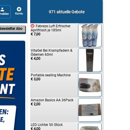


971 aktuelle Gebote

Febreze Luft Erfrischer
Newsletter Abo
Aprilfrisch je 185ml
€ 7,00
VitaGel Bei Krampfadern &
Ödemen 60ml
€ 4,00
Portable sealing Machine
€ 3,00
Amazon Basics AA 36Pack
€ 2,00
LED Lichter 50 Stück
€ 4,00