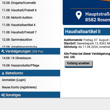
10.08:
Drogerie/Kosmetik
11.08:
Haushalt/Freizeit 6
11.08:
Motoröl Auktion
11.08:
Haushaltsartikel 4
Haushaltsartikel II
11.08:
Haushalt/Freizeit 7
12.08:
Sammelauktion
Auktionsende:
Freitag, 07. August
Standort:
Gewerbepark 13, 8562 M
Abholung:
Ab 11.08.2026, innerha
12.08:
Arbeitshandschuhe
Versteigerungen:

208 Pos.
Alle Preise bei dieser Versteigerun
12.08:
Pralinen Auktion
inkl. USt.
14.08:
1€ Olivenbaum
12.08:
Haushalt/Freizeit
Katalog ansehen
19.08:
Haarprodukte/Pflege
12.08:
Haushaltsartikel 5
Bieterkonto

13.08:
1€ Totalabverkauf
Anmelden (Login)
13.08:
Haushalt/Freizeit II
Neues Konto (registrieren)
13.08:
Haushaltsartikel 6
Sonstiges

14.08:
Tiernahrung/Zubehör
myAuktion Startseite
14.08:
1€ Totalabverkauf
Goldgrube-Kleinanzeigen