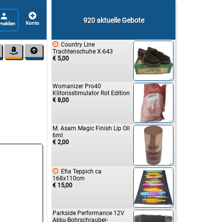


920 aktuelle Gebote

Country Line


Trachtenschuhe X-643
€ 5,00
Womanizer Pro40
Klitorisstimulator Rot Edition
€ 8,00
M. Asam Magic Finish Lip Oil
6ml
€ 2,00

Efia Teppich ca
168x110cm
€ 15,00
Parkside Performance 12V
Akku-Bohrschrauber-