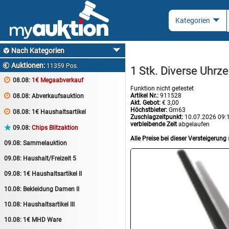
Nach Kategorien

Auktionen:

11359 Pos.
1 Stk. Diverse Uhrze

08.08:
1€ Megaabverkauf
Funktion nicht getestet
Artikel Nr.:
911528

08.08:
Abverkaufsauktion
Akt. Gebot:
€ 3,00
Höchstbieter:
Gm63

08.08:
1€ Haushaltsartikel
Zuschlagzeitpunkt:
10.07.2026 09:
verbleibende Zeit
abgelaufen

09.08:
Chips Blitzaktion
Alle Preise bei dieser Versteigerung 
09.08:
Sammelauktion
09.08:
Haushalt/Freizeit 5
09.08:
1€ Haushaltsartikel II
10.08:
Bekleidung Damen II
10.08:
Haushaltsartikel III
10.08:
1€ MHD Ware