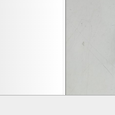
17.08:
Brillen/Sonnenbrillen
18.08:
Victoria Schmuck
18.08:
Juan Carlos Callejas Garzon
Leinwand Bilder
18.08:
Nordgreen Uhren
18.08:
Alavya Home Kinderzubehör
18.08:
Brillen Auktion
18.08:
Oval Vodka
18.08:
Etnia Eyewear Brillen
18.08:
Equest Pferdezubehör
18.08:
Haushalt/Freizeit 4
18.08:
Bilder Auktion
19.08:
Gisela Unterwäsche
19.08:
Reifen Abverkauf
19.08:
Rapid Wien Trikots
Lieferung:
Abholung, Versand durc
Zahlung:
Vorabüberweisung, Barzahl