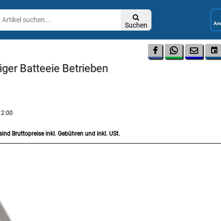

Suchen




iger Batteeie Betrieben
12:00
sind Bruttopreise inkl. Gebühren und inkl. USt.