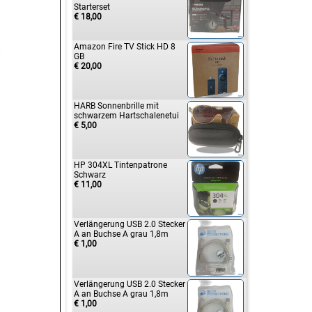
Starterset
€ 18,00
Amazon Fire TV Stick HD 8
GB
€ 20,00
HARB Sonnenbrille mit
schwarzem Hartschalenetui
€ 5,00
HP 304XL Tintenpatrone
Schwarz
€ 11,00
Verlängerung USB 2.0 Stecker
A an Buchse A grau 1,8m
€ 1,00
Verlängerung USB 2.0 Stecker
A an Buchse A grau 1,8m
€ 1,00