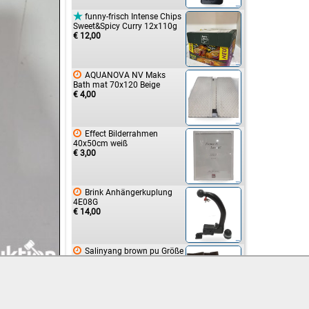

funny-frisch Intense Chips
Sweet&Spicy Curry 12x110g
€ 12,00

AQUANOVA NV Maks
Bath mat 70x120 Beige
€ 4,00

Effect Bilderrahmen
40x50cm weiß
€ 3,00

Brink Anhängerkuplung
4E08G
€ 14,00

Salinyang brown pu Größe
39 DES658P
€ 4,00