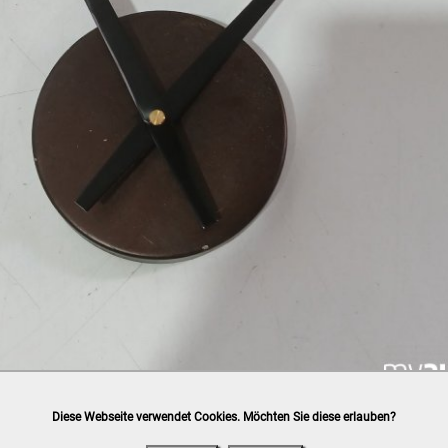
Diese Webseite verwendet Cookies. Möchten Sie diese erlauben?
h
post.at
(⛟ Versandkostenübersicht)

ung, Bankomat, Kreditkarte (vor Ort)