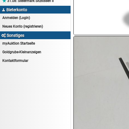

31.08:
Steiermark Sitzkissen II
14.08:
Tiernahrung/Zubehör
Bieterkonto

14.08:
1€ Totalabverkauf
Anmelden (Login)
14.08:
Haushaltsartikel 7
Neues Konto (registrieren)
15.08:
Lebensmittel/Wein
Sonstiges

15.08:
Drogerie/Kosmetik
myAuktion Startseite
15.08:
Haushaltsartikel 8
Goldgrube-Kleinanzeigen
16.08:
Haushalt/Freizeit III
Kontaktformular
16.08:
Atelier Imperial Schmuck
16.08:
Haushaltsartikel
16.08:
Haushaltsartikel II
17.08:
New One Schmuck
17.08:
1€ Totalabverkauf
17.08:
Moon Nagellack
17.08:
Abverkaufsauktion
17.08:
Batterien Auktion