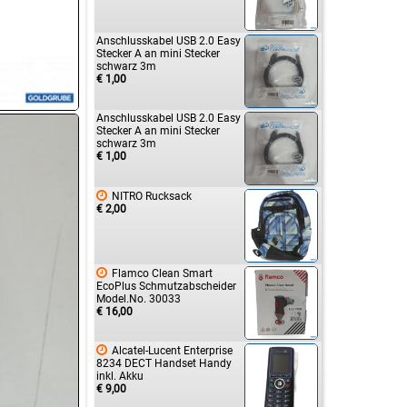
Anschlusskabel USB 2.0 Easy
Stecker A an mini Stecker
schwarz 3m
€ 1,00
Anschlusskabel USB 2.0 Easy
Stecker A an mini Stecker
schwarz 3m
€ 1,00

NITRO Rucksack
€ 2,00

Flamco Clean Smart
EcoPlus Schmutzabscheider
Model.No. 30033
€ 16,00

Alcatel-Lucent Enterprise
8234 DECT Handset Handy
inkl. Akku
€ 9,00