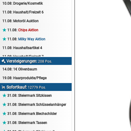
10.08:
Drogerie/Kosmetik
11.08:
Haushalt/Freizeit 6
11.08:
Motoröl Auktion

11.08:
Chips Aktion

11.08:
Milky Way Aktion
11.08:
Haushaltsartikel 4
11.08:
Haushalt/Freizeit 7
Versteigerungen:

208 Pos.
12.08:
Sammelauktion
14.08:
1€ Olivenbaum
12.08:
Arbeitshandschuhe
19.08:
Haarprodukte/Pflege
12.08:
Pralinen Auktion
Sofortkauf:

12779 Pos.
12.08:
Haushalt/Freizeit

31.08:
Steiermark Sitzkissen
12.08:
Haushaltsartikel 5

31.08:
Steiermark Schlüsselanhänger
13.08:
1€ Totalabverkauf

31.08:
Steiermark Blechschilder
13.08:
Haushalt/Freizeit II

31.08:
Steiermark Tassen
13.08:
Haushaltsartikel 6