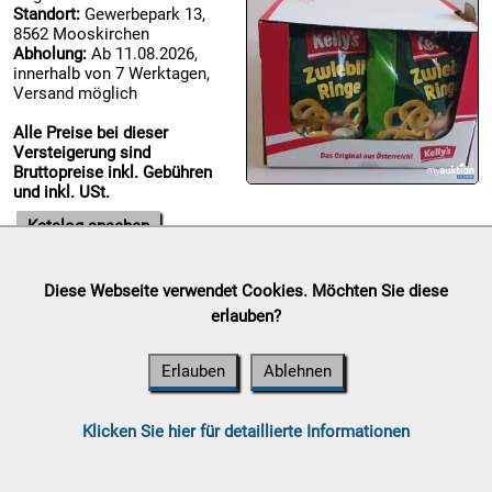
Standort:
Gewerbepark 13,
8562 Mooskirchen

Abholung:
Ab 11.08.2026,
09.08:
innerhalb von 7 Werktagen,
Versand möglich
Alle Preise bei dieser
Versteigerung sind

Bruttopreise inkl. Gebühren
10.08:
und inkl. USt.
Katalog ansehen

Diese Webseite verwendet Cookies. Möchten Sie diese
10.08:
Sammelauktion
erlauben?
Auktionsende:
Sonntag, 09. August 2026
Standort:
Gewerbepark 13, 8562 Mooskirchen
Erlauben
Ablehnen

Abholung:
Ab 11.08.2026, innerhalb von 7 Werktagen, Versand
10.08:
möglich
Klicken Sie hier für detaillierte Informationen
Alle Preise bei dieser Versteigerung sind Bruttopreise inkl.
Gebühren und inkl. USt.
