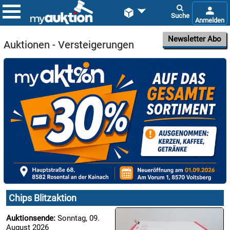


Newsletter Abo
Auktionen - Versteigerungen

09.08:
Chips
Blitzaktion

09.08:
Chips Blitzaktion

09.08:
Auktionsende:
Sonntag, 09.
August 2026