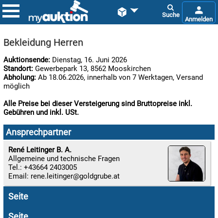


Bekleidung Herren
Auktionsende:
Dienstag, 16. Juni 2026
Standort:
Gewerbepark 13, 8562 Mooskirchen
Abholung:
Ab 18.06.2026, innerhalb von 7 Werktagen, Versand
möglich
Alle Preise bei dieser Versteigerung sind Bruttopreise inkl.
Gebühren und inkl. USt.

08.08:
Ansprechpartner
1€
Megaabverkauf
René Leitinger B. A.
Allgemeine und technische Fragen

Tel.: +43664 2403005
08.08:
Email:
rene.leitinger

Seite
08.08:
Seite