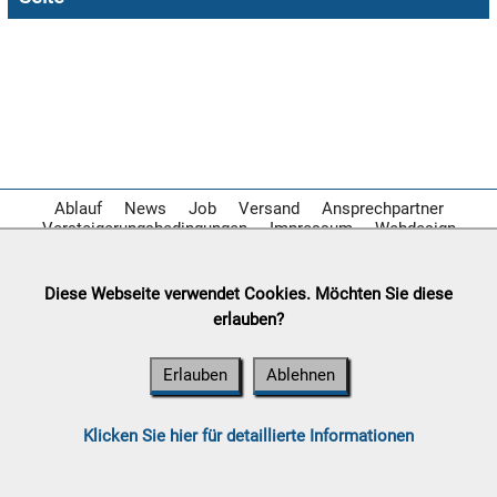

09.08:
Chips
Blitzaktion

09.08:
Ablauf
News
Job
Versand
Ansprechpartner

Versteigerungsbedingungen
Impressum
Webdesign
09.08:
Diese Webseite verwendet Cookies. Möchten Sie diese

erlauben?
09.08:
Erlauben
Ablehnen
10.08:
Klicken Sie hier für detaillierte Informationen