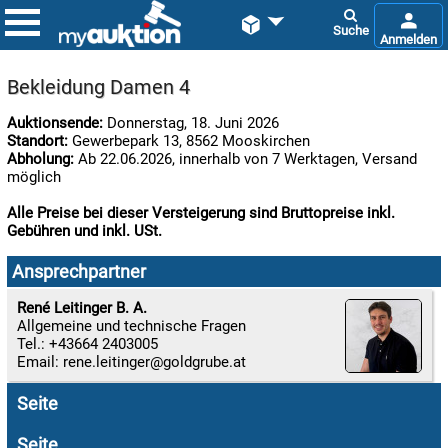


Bekleidung Damen 4
Auktionsende:
Donnerstag, 18. Juni 2026
Standort:
Gewerbepark 13, 8562 Mooskirchen
Abholung:
Ab 22.06.2026, innerhalb von 7 Werktagen, Versand
möglich
Alle Preise bei dieser Versteigerung sind Bruttopreise inkl.
Gebühren und inkl. USt.

06.08:
Ansprechpartner
René Leitinger B. A.
Allgemeine und technische Fragen

Tel.: +43664 2403005
06.08:
Email:
rene.leitinger
Seite

06.08:
Seite