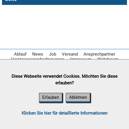

07.08:

07.08:
Ablauf
News
Job
Versand
Ansprechpartner
Versteigerungsbedingungen
Impressum
Webdesign

07.08:
Diese Webseite verwendet Cookies. Möchten Sie diese
erlauben?
08.08:
Erlauben
Ablehnen
1€
Megaabverkauf
08.08:
Klicken Sie hier für detaillierte Informationen
08.08: