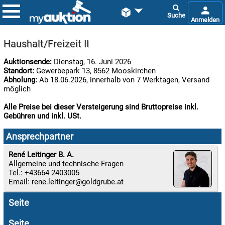


Haushalt/Freizeit II
Auktionsende:
Dienstag, 16. Juni 2026
Standort:
Gewerbepark 13, 8562 Mooskirchen
Abholung:
Ab 18.06.2026, innerhalb von 7 Werktagen, Versand
möglich
Alle Preise bei dieser Versteigerung sind Bruttopreise inkl.
Gebühren und inkl. USt.

07.08:
Ansprechpartner
René Leitinger B. A.
Allgemeine und technische Fragen

Tel.: +43664 2403005
07.08:
Email:
rene.leitinger
Seite

07.08:
Seite