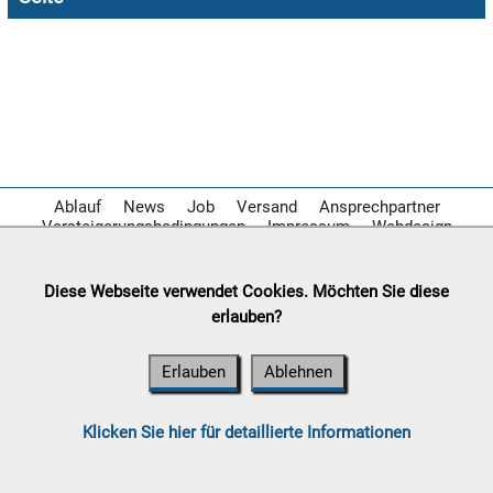

08.08:
1€
Megaabverkauf

08.08:
Ablauf
News
Job
Versand
Ansprechpartner
Versteigerungsbedingungen
Impressum
Webdesign

08.08:
Diese Webseite verwendet Cookies. Möchten Sie diese
erlauben?
09.08:
Erlauben
Ablehnen
09.08:
Klicken Sie hier für detaillierte Informationen
09.08: