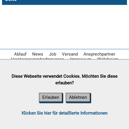

07.08:

07.08:
Ablauf
News
Job
Versand
Ansprechpartner
Versteigerungsbedingungen
Impressum
Webdesign

07.08:
Diese Webseite verwendet Cookies. Möchten Sie diese
erlauben?
08.08:
Erlauben
Ablehnen
1€
Megaabverkauf
08.08:
Klicken Sie hier für detaillierte Informationen
08.08: