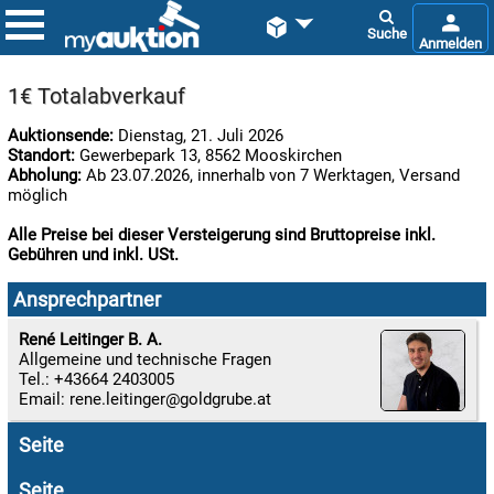


1€ Totalabverkauf
Auktionsende:
Dienstag, 21. Juli 2026
Standort:
Gewerbepark 13, 8562 Mooskirchen
Abholung:
Ab 23.07.2026, innerhalb von 7 Werktagen, Versand
möglich
Alle Preise bei dieser Versteigerung sind Bruttopreise inkl.
Gebühren und inkl. USt.

06.08:
Ansprechpartner
René Leitinger B. A.
Allgemeine und technische Fragen

Tel.: +43664 2403005
06.08:
Email:
rene.leitinger
Seite

06.08:
Seite