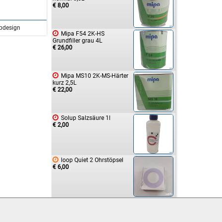
€ 8,00
bdesign

Mipa F54 2K-HS
Grundfiller grau 4L
€ 26,00

Mipa MS10 2K-MS-Härter
kurz 2,5L
€ 22,00

Solup Salzsäure 1l
€ 2,00

loop Quiet 2 Ohrstöpsel
€ 6,00

STANLEY FATMAX 25 mm
€ 4,00