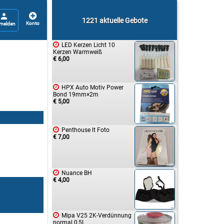


1221 aktuelle Gebote

LED Kerzen Licht 10
Kerzen Warmweiß
€ 6,00

HPX Auto Motiv Power
Bond 19mm×2m
€ 5,00

Penthouse lt Foto
€ 7,00

Nuance BH
€ 4,00

Mipa V25 2K-Verdünnung
normal 0,5L