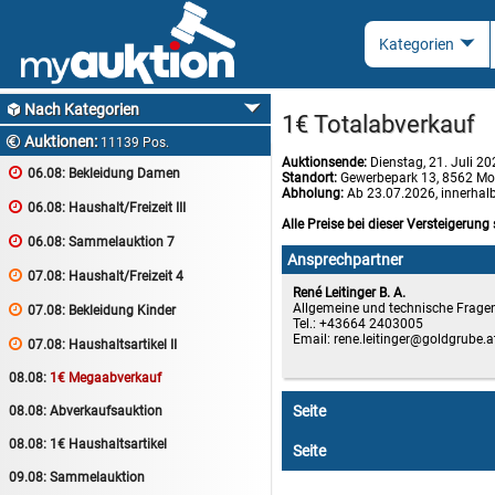
Nach Kategorien

1€ Totalabverkauf
Auktionen:

11139 Pos.
Auktionsende:
Dienstag, 21. Juli 2

06.08:
Bekleidung Damen
Standort:
Gewerbepark 13, 8562 Mo
Abholung:
Ab 23.07.2026, innerhal

06.08:
Haushalt/Freizeit III
Alle Preise bei dieser Versteigerung 

06.08:
Sammelauktion 7
Ansprechpartner

07.08:
Haushalt/Freizeit 4
René Leitinger B. A.
Allgemeine und technische Frage

07.08:
Bekleidung Kinder
Tel.: +43664 2403005
Email:
rene.leitinger

07.08:
Haushaltsartikel II
08.08:
1€ Megaabverkauf
Seite
08.08:
Abverkaufsauktion
08.08:
1€ Haushaltsartikel
Seite
09.08:
Sammelauktion