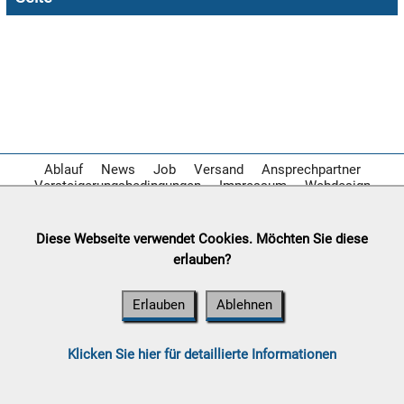

08.08:
1€
Megaabverkauf

08.08:
Ablauf
News
Job
Versand
Ansprechpartner
Versteigerungsbedingungen
Impressum
Webdesign

08.08:
Diese Webseite verwendet Cookies. Möchten Sie diese
erlauben?
09.08:
Erlauben
Ablehnen
09.08:
Klicken Sie hier für detaillierte Informationen
09.08: