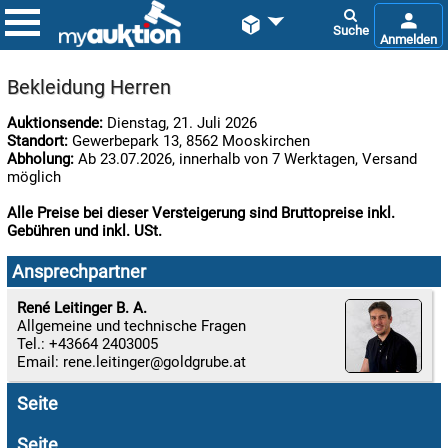


Bekleidung Herren
Auktionsende:
Dienstag, 21. Juli 2026
Standort:
Gewerbepark 13, 8562 Mooskirchen
Abholung:
Ab 23.07.2026, innerhalb von 7 Werktagen, Versand
möglich
Alle Preise bei dieser Versteigerung sind Bruttopreise inkl.
Gebühren und inkl. USt.

07.08:
Ansprechpartner
René Leitinger B. A.
Allgemeine und technische Fragen

Tel.: +43664 2403005
07.08:
Email:
rene.leitinger
Seite

07.08:
Seite